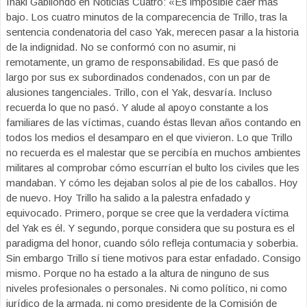
Iñaki Gabilondo en Noticias Cuatro: «Es imposible caer más
bajo. Los cuatro minutos de la comparecencia de Trillo, tras la
sentencia condenatoria del caso Yak, merecen pasar a la historia
de la indignidad. No se conformó con no asumir, ni
remotamente, un gramo de responsabilidad. Es que pasó de
largo por sus ex subordinados condenados, con un par de
alusiones tangenciales. Trillo, con el Yak, desvaría. Incluso
recuerda lo que no pasó. Y alude al apoyo constante a los
familiares de las víctimas, cuando éstas llevan años contando en
todos los medios el desamparo en el que vivieron. Lo que Trillo
no recuerda es el malestar que se percibía en muchos ambientes
militares al comprobar cómo escurrían el bulto los civiles que les
mandaban. Y cómo les dejaban solos al pie de los caballos. Hoy
de nuevo. Hoy Trillo ha salido a la palestra enfadado y
equivocado. Primero, porque se cree que la verdadera víctima
del Yak es él. Y segundo, porque considera que su postura es el
paradigma del honor, cuando sólo refleja contumacia y soberbia.
Sin embargo Trillo sí tiene motivos para estar enfadado. Consigo
mismo. Porque no ha estado a la altura de ninguno de sus
niveles profesionales o personales. Ni como político, ni como
jurídico de la armada, ni como presidente de la Comisión de