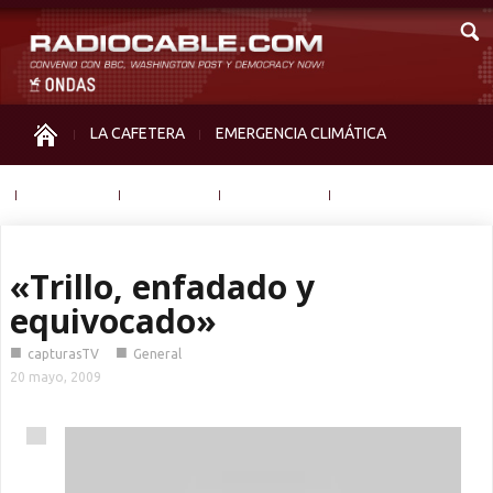
LA CAFETERA
EMERGENCIA CLIMÁTICA
IGUALDAD
MEMORIA
NOS MIRAN
OTRAS
«Trillo, enfadado y
equivocado»
■
■
capturasTV
General
20 mayo, 2009