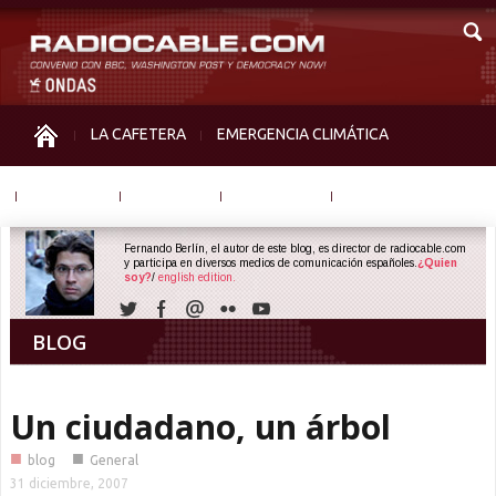
LA CAFETERA
EMERGENCIA CLIMÁTICA
IGUALDAD
MEMORIA
NOS MIRAN
OTRAS
Fernando Berlín, el autor de este blog, es director de radiocable.com
y participa en diversos medios de comunicación españoles.
¿Quien
soy?
/
english edition.
BLOG
Un ciudadano, un árbol
■
■
blog
General
31 diciembre, 2007