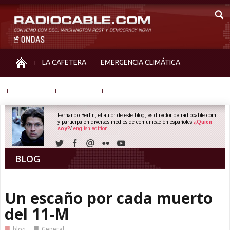
LA CAFETERA
EMERGENCIA CLIMÁTICA
IGUALDAD
MEMORIA
NOS MIRAN
OTRAS
Fernando Berlín, el autor de este blog, es director de radiocable.com
y participa en diversos medios de comunicación españoles.
¿Quien
soy?
/
english edition.
BLOG
Un escaño por cada muerto
del 11-M
■
■
blog
General