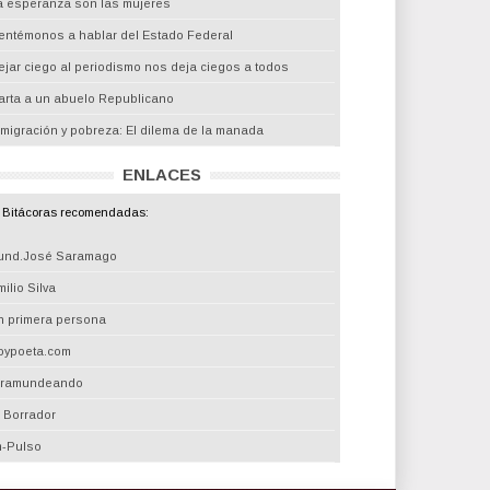
a esperanza son las mujeres
entémonos a hablar del Estado Federal
ejar ciego al periodismo nos deja ciegos a todos
arta a un abuelo Republicano
nmigración y pobreza: El dilema de la manada
ENLACES
Bitácoras recomendadas:
und.José Saramago
ilio Silva
n primera persona
oypoeta.com
iramundeando
l Borrador
m-Pulso