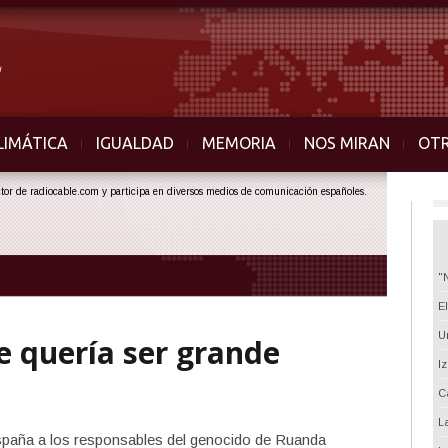
LIMÁTICA
IGUALDAD
MEMORIA
NOS MIRAN
OT
ector de radiocable.com y participa en diversos medios de comunicación españoles.
"
E
U
e quería ser grande
I
C
L
paña a los responsables del genocido de Ruanda