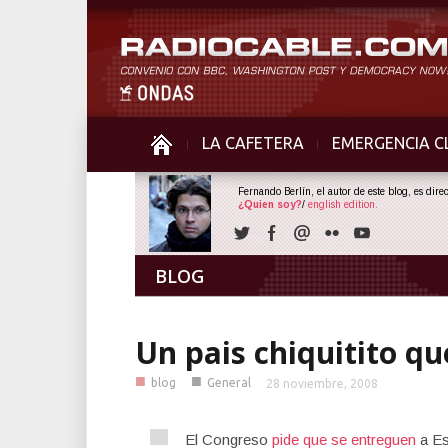
LA CAFETERA
EMERGENCIA C
Fernando Berlín, el autor de este blog, es dir
¿Quien soy?
/
english edition.
BLOG
Un pais chiquitito qu
■
■
blog
General
28 noviembre, 2008
El Congreso
pide que se entreguen
a Es