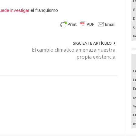
L
ede investigar
el franquismo
S
D
C
I
SIGUIENTE ARTÍCULO
El cambio climatico amenaza nuestra
propia existencia
F
Em
E
s
V
E
I