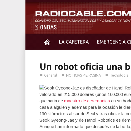
LA CAFETERA
EMERGENCIA C
Un robot oficia una 
■
■
■
General
NOTICIAS PIE PAGINA
Tecnologia
Seok Gyeong-Jae es diseñador de Hanoi Robo
valorado en 215.000 dólares (unos 160.000 euro
que haria de
maestro de ceremonias
en su boda
casa a alguien y además para la ocasión le die
130 kilómetros al sur de Seúl y tras oficiar la 
Seok Gyeong-Jae y de Hanoi Robotics es demostr
Aunque han informado que después de la boda, 