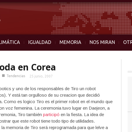
LIMÁTICA
IGUALDAD
MEMORIA
NOS MIRAN
OT
boda en Corea
■
Tendencias
25 junio, 2007
tics y uno de los responsables de Tiro un robot
s). Y está tan orgulloso de su creacion que decidió
. Como es logico Tiro es el primer robot en el mundo que
ron voz femenina. La ceremonia tuvo lugar en Daejeon, a
ceremonia, Tiro también
participó
en la fiesta. La idea de
ar que este robot tiene todo tipo de utilidades.
la memoria de Tiro será reprogramada para que lelve a