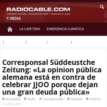
LA CAFETERA
EMERGENCIA CLIMÁTICA
IGUALDAD
MEMORIA
NOS MIRAN
OTRAS
Corresponsal Süddeustche
Zeitung: «La opinion pública
alemana está en contra de
celebrar JJOO porque dejan
una gran deuda pública»
■
■
■
■
■
Actualidad
Audio
Corresponsales
Deporte
General
10 enero, 2013