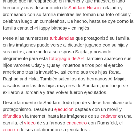
antiguo que ha reaparecido en Internet y que muestra el lado
humano y mas desconocido de
Saddam Husein
: relajado y
bromeando con su familia mientras les toman una foto oficial y
celebran luego un cumpleaños. De hecho, hasta se oye como la
familia canta el «Happy birthday» en inglés.
Pese a las numerosas
turbulencias
que protagonizó su familia,
en las imágenes puede verse al dictador jugando con su hija y
sus nietos, abrazando a su esposa Sajida, y posando
alegremente para esta
fotogragía de AP
. También aparecen sus
hijos varones Uday y Qusay -muertos a tiros por el ejercito
americano tras la invasión-, asi como sus tres hijas Rana,
Raghad and Hala. También salen los dos hermanos Al Majid,
casados con las dos hijas mayores de Saddam, que luego se
exiliaron a Jordania y tras volver fueron ejecutados.
Desde la muerte de Saddam, todo tipo de videos han alcanzado
protagonismo. Desde su
ejecucion
captada con un movil y
difundida
vía Internet, hasta las imágenes de su
cadaver
en una
camilla, el
vídeo
de su famoso
encuentro
con Rumsfeld, el
entierro
de sus colaboradores ejecutados…