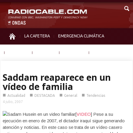
LA CAFETERA
EMERGENCIA CLIMÁTICA
IGUALDAD
MEMORIA
NOS MIRAN
OTRAS
Saddam reaparece en un
vídeo de familia
■
■
■
■
Actualidad
DESTACADA
General
Tendencias
4 julio, 2007
[
VIDEO
] Pese a su
ejecución en enero de 2007, el dictador iraquí sigue generando
atención y noticias. En este caso se trata de un vídeo casero