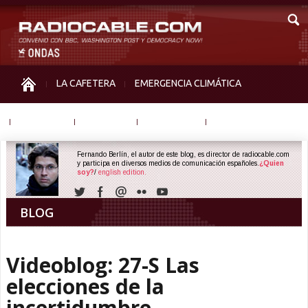
LA CAFETERA
EMERGENCIA CLIMÁTICA
IGUALDAD
MEMORIA
NOS MIRAN
OTRAS
Fernando Berlín, el autor de este blog, es director de radiocable.com
y participa en diversos medios de comunicación españoles.
¿Quien
soy?
/
english edition.
BLOG
Videoblog: 27-S Las
elecciones de la
incertidumbre