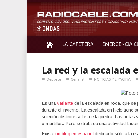
LA CAFETERA
EMERGENCIA C
La red y la escalada 
■
■
■
Deporte
General
NOTICIAS PIE PAGINA
Es una
variante
de la escalada en roca, que se
durante el invierno. La escalada en hielo tiene s
sujeción distintos a los de la piedra. Las bota
o martillos. Pero se trata de una actividad fa
Existe
un blog en español
dedicado sólo a la es