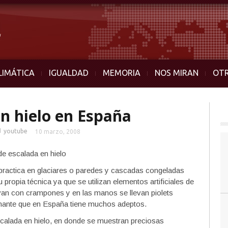
LIMÁTICA
IGUALDAD
MEMORIA
NOS MIRAN
OT
en hielo en España
■
youtube
10 marzo, 2008
 practica en glaciares o paredes y cascadas congeladas
u propia técnica ya que se utilizan elementos artificiales de
s van con crampones y en las manos se llevan piolets
scinante que en España tiene muchos adeptos.
calada en hielo, en donde se muestran preciosas