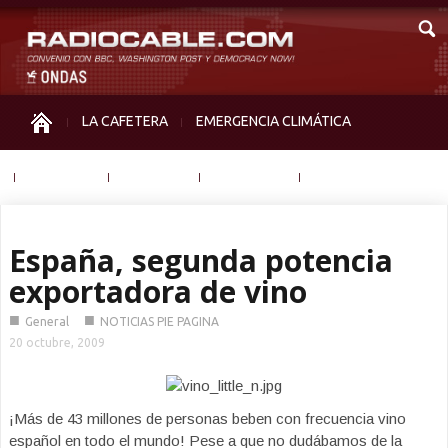
LA CAFETERA
EMERGENCIA CLIMÁTICA
IGUALDAD
MEMORIA
NOS MIRAN
OTRAS
España, segunda potencia
exportadora de vino
■
■
General
NOTICIAS PIE PAGINA
20 octubre, 2009
¡Más de 43 millones de personas beben con frecuencia vino
español en todo el mundo! Pese a que no dudábamos de la