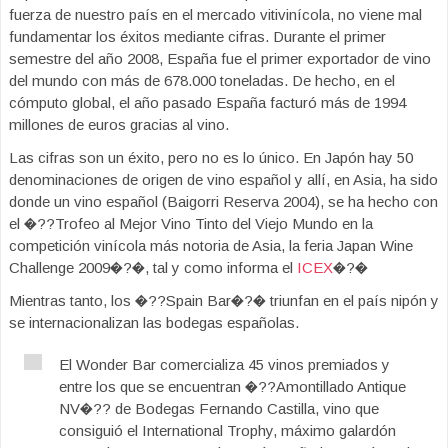
fuerza de nuestro país en el mercado vitivinícola, no viene mal
fundamentar los éxitos mediante cifras. Durante el primer
semestre del año 2008, España fue el primer exportador de vino
del mundo con más de 678.000 toneladas. De hecho, en el
cómputo global, el año pasado España facturó más de 1994
millones de euros gracias al vino.
Las cifras son un éxito, pero no es lo único. En Japón hay 50
denominaciones de origen de vino español y allí, en Asia, ha sido
donde un vino español (Baigorri Reserva 2004), se ha hecho con
el �??Trofeo al Mejor Vino Tinto del Viejo Mundo en la
competición vinícola más notoria de Asia, la feria Japan Wine
Challenge 2009�?�, tal y como informa el
ICEX
�?�
Mientras tanto, los �??Spain Bar�?� triunfan en el país nipón y
se internacionalizan las bodegas españolas.
El Wonder Bar comercializa 45 vinos premiados y
entre los que se encuentran �??Amontillado Antique
NV�?? de Bodegas Fernando Castilla, vino que
consiguió el International Trophy, máximo galardón