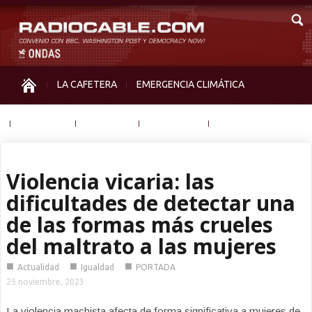
LA CAFETERA
EMERGENCIA CLIMÁTICA
IGUALDAD
MEMORIA
NOS MIRAN
OTRAS
Violencia vicaria: las
dificultades de detectar una
de las formas más crueles
del maltrato a las mujeres
■
■
■
Actualidad
Igualdad
PORTADA
25 noviembre, 2023
La violencia machista afecta de forma significativa a mujeres de