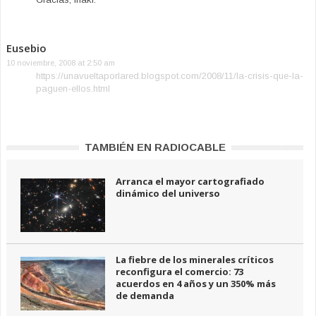
Eusebio
10 noviembre, 2008 at 2:50 am
https://unavueltaporlared.blogspot.com/2008/11/la-crisis-que-la-
paguen-ellos.html
TAMBIÉN EN RADIOCABLE
Arranca el mayor cartografiado
dinámico del universo
La fiebre de los minerales críticos
reconfigura el comercio: 73
acuerdos en 4 años y un 350% más
de demanda