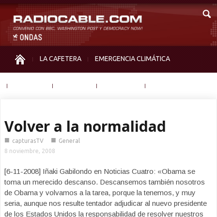
LA CAFETERA
EMERGENCIA CLIMÁTICA
IGUALDAD
MEMORIA
NOS MIRAN
OTRAS
Volver a la normalidad
■
■
capturasTV
General
8 noviembre, 2008
[6-11-2008] Iñaki Gabilondo en Noticias Cuatro: «Obama se
toma un merecido descanso. Descansemos también nosotros
de Obama y volvamos a la tarea, porque la tenemos, y muy
seria, aunque nos resulte tentador adjudicar al nuevo presidente
de los Estados Unidos la responsabilidad de resolver nuestros