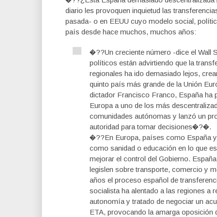
diario les provoquen inquietud las transferenc
pasada- o en EEUU cuyo modelo social, polític
país desde hace muchos, muchos años:
�??Un creciente número -dice el Wall S
políticos están advirtiendo que la tran
regionales ha ido demasiado lejos, crea
quinto país más grande de la Unión Eur
dictador Francisco Franco, España ha 
Europa a uno de los más descentralizad
comunidades autónomas y lanzó un proce
autoridad para tomar decisiones�?�.
�??En Europa, países como España y e
como sanidad o educación en lo que es u
mejorar el control del Gobierno. España
legislen sobre transporte, comercio y m
años el proceso español de transferenci
socialista ha alentado a las regiones 
autonomía y tratado de negociar un acue
ETA, provocando la amarga oposición de