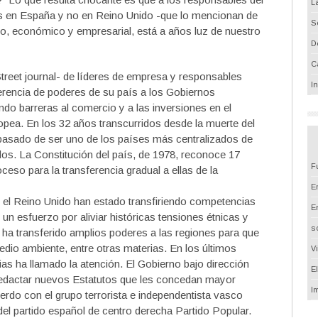
L
ias en España y no en Reino Unido -que lo mencionan de
S
o, económico y empresarial, está a años luz de nuestro
D
C
treet journal- de líderes de empresa y responsables
I
sferencia de poderes de su país a los Gobiernos
ndo barreras al comercio y a las inversiones en el
opea. En los 32 años transcurridos desde la muerte del
pasado de ser uno de los países más centralizados de
os. La Constitución del país, de 1978, reconoce 17
F
so para la transferencia gradual a ellas de la
Em
l Reino Unido han estado transfiriendo competencias
E
n esfuerzo por aliviar históricas tensiones étnicas y
s
 ha transferido amplios poderes a las regiones para que
edio ambiente, entre otras materias. En los últimos
V
as ha llamado la atención. El Gobierno bajo dirección
E
a redactar nuevos Estatutos que les concedan mayor
I
rdo con el grupo terrorista e independentista vasco
l partido español de centro derecha Partido Popular.