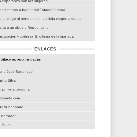
a esperanza son las mujeres
entémonos a hablar del Estado Federal
ejar ciego al periodismo nos deja ciegos a todos
arta a un abuelo Republicano
nmigración y pobreza: El dilema de la manada
ENLACES
Bitácoras recomendadas:
und.José Saramago
ilio Silva
n primera persona
oypoeta.com
iramundeando
l Borrador
m-Pulso