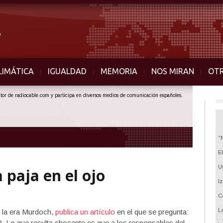
LIMÁTICA
IGUALDAD
MEMORIA
NOS MIRAN
OT
ector de radiocable.com y participa en diversos medios de comunicación españoles.
"
E
U
a paja en el ojo
I
C
L
 la era Murdoch,
publica un artículo
en el que se pregunta:
Lo que resulta chocante es que a los responsables del