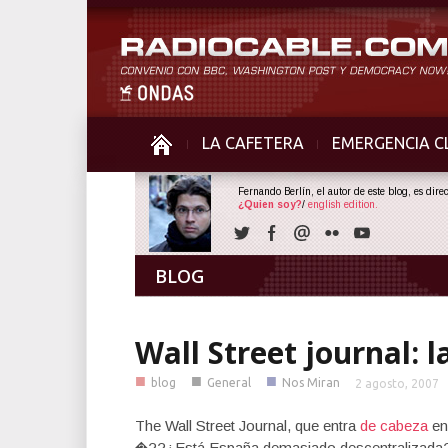
LA CAFETERA
EMERGENCIA C
Fernando Berlín, el autor de este blog, es dir
¿Quien soy?
/
english edition.
BLOG
Wall Street journal: l
■
■
■
blog
General
Nos Miran
2 agosto, 2007
The Wall Street Journal, que entra
de cabeza
en
�??¿Está España demasiado descentralizada? 