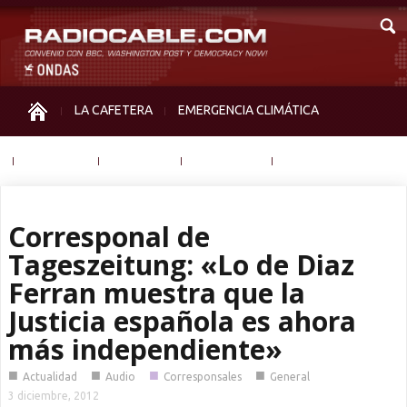
LA CAFETERA
EMERGENCIA CLIMÁTICA
IGUALDAD
MEMORIA
NOS MIRAN
OTRAS
Corresponal de
Tageszeitung: «Lo de Diaz
Ferran muestra que la
Justicia española es ahora
más independiente»
■
■
■
■
Actualidad
Audio
Corresponsales
General
3 diciembre, 2012