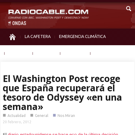
LA CAFETERA
EMERGENCIA CLIMÁTICA
IGUALDAD
MEMORIA
NOS MIRAN
OTRAS
El Washington Post recoge
que España recuperará el
tesoro de Odyssey «en una
semana»
■
■
■
Actualidad
General
Nos Miran
20 febrero, 2012
El
diario estadounidense se hace eco de la última decisión