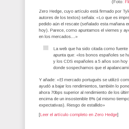
(Foto:
Fl
Zero Hedge, cuyo artículo está firmado por Tyl
autores de los textos) señala: «Lo que es impr
pedido aún el rescate (señalado esta mañana e
hoy). Parece, como apuntamos el viernes y aye
en los mercados…»
La web que ha sido citada como fuente
apunta que: «los bonos españoles se h
y los CDS españoles a 5 años son hoy 
donde sospechamos que el apalancamie
Y añade: «El mercado portugués se utilizó como
ayudó a bajar los rendimientos, también lo pone
ahora 70bps superior al rendimiento de los últ
encima de un insostenible 8% (al mismo tiempo
expectativas). Riesgo de estallido»
[
Leer el artículo completo en Zero Hedge
]