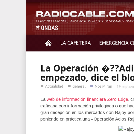
LA CAFETERA
EMERGENCIA C
La Operación �??Ad
empezado, dice el b
■
■
■
Actualidad
General
Nos Miran
19 septie
La
web de información financiera Zero Edge
, 
traficaba con información privilegiada o que h
gran decepción en los mercados con Rajoy por 
poniendo en práctica una «Operación Adios Ra