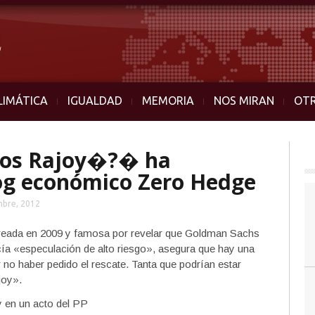
LIMÁTICA
IGUALDAD
MEMORIA
NOS MIRAN
OT
ios Rajoy�?� ha
log económico Zero Hedge
mbre, 2012
creada en 2009 y famosa por revelar que Goldman Sachs
acía «especulación de alto riesgo», asegura que hay una
no haber pedido el rescate. Tanta que podrían estar
joy».