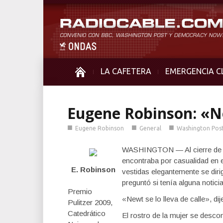
LA CAFETERA
EMERGENCIA C
Eugene Robinson: «N
■
■
■
Eugene Robinson
General
Washington Pos
WASHINGTON — Al cierre de los
encontraba por casualidad en e
E. Robinson
vestidas elegantemente se diri
preguntó si tenía alguna notici
Premio
«Newt se lo lleva de calle», dij
Pulitzer 2009,
Catedrático
El rostro de la mujer se desc