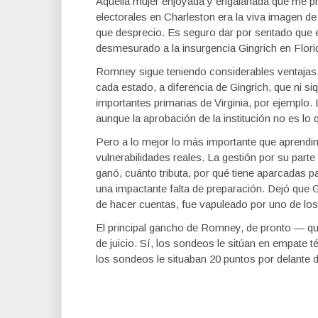
Aquella mujer enjoyada y engalanada que me pr
electorales en Charleston era la viva imagen de 
que desprecio. Es seguro dar por sentado que 
desmesurado a la insurgencia Gingrich en Flori
Romney sigue teniendo considerables ventajas
cada estado, a diferencia de Gingrich, que ni s
importantes primarias de Virginia, por ejemplo
aunque la aprobación de la institución no es lo 
Pero a lo mejor lo más importante que aprendi
vulnerabilidades reales. La gestión por su part
ganó, cuánto tributa, por qué tiene aparcadas 
una impactante falta de preparación. Dejó que Gi
de hacer cuentas, fue vapuleado por uno de los
El principal gancho de Romney, de pronto — qu
de juicio. Sí, los sondeos le sitúan en empate 
los sondeos le situaban 20 puntos por delante d