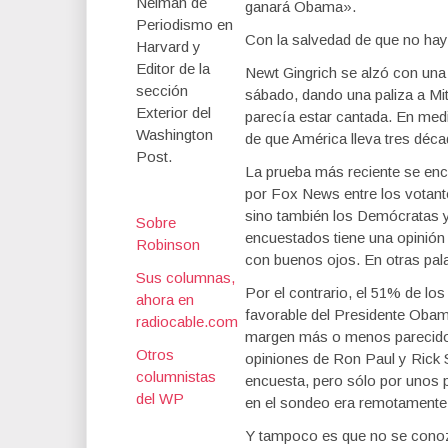
Neiman de
ganará Obama».
Periodismo en
Con la salvedad de que no hay 
Harvard y
Editor de la
Newt Gingrich se alzó con una 
sección
sábado, dando una paliza a Mit
Exterior del
parecía estar cantada. En medi
Washington
de que América lleva tres déc
Post.
La prueba más reciente se encu
por Fox News entre los votant
sino también los Demócratas 
Sobre
encuestados tiene una opinión 
Robinson
con buenos ojos. En otras pal
Sus columnas,
Por el contrario, el 51% de lo
ahora en
favorable del Presidente Obam
radiocable.com
margen más o menos parecido,
Otros
opiniones de Ron Paul y Rick 
columnistas
encuesta, pero sólo por unos 
del WP
en el sondeo era remotamente
Y tampoco es que no se conozc