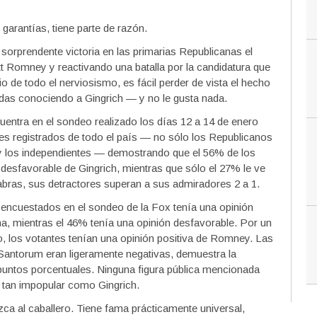
garantías, tiene parte de razón.
sorprendente victoria en las primarias Republicanas el
t Romney y reactivando una batalla por la candidatura que
o de todo el nerviosismo, es fácil perder de vista el hecho
adas conociendo a Gingrich — y no le gusta nada.
entra en el sondeo realizado los días 12 a 14 de enero
es registrados de todo el país — no sólo los Republicanos
y los independientes — demostrando que el 56% de los
desfavorable de Gingrich, mientras que sólo el 27% le ve
abras, sus detractores superan a sus admiradores 2 a 1.
s encuestados en el sondeo de la Fox tenía una opinión
a, mientras el 46% tenía una opinión desfavorable. Por un
 los votantes tenían una opinión positiva de Romney. Las
Santorum eran ligeramente negativas, demuestra la
puntos porcentuales. Ninguna figura pública mencionada
 tan impopular como Gingrich.
a al caballero. Tiene fama prácticamente universal,