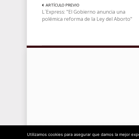
ARTÍCULO PREVIO
L´Express: "El Gobierno anuncia una
polémica reforma de la Ley del Aborto"
© Radiocable en Internet S.L.
Utilizamos cookies para asegurar que damos la mejor exper