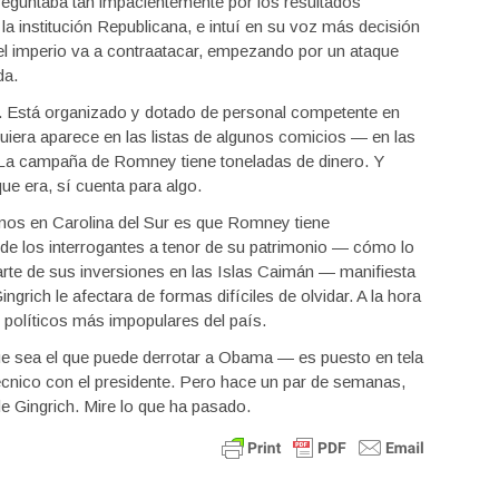
eguntaba tan impacientemente por los resultados
la institución Republicana, e intuí en su voz más decisión
el imperio va a contraatacar, empezando por un ataque
da.
. Está organizado y dotado de personal competente en
iquiera aparece en las listas de algunos comicios — en las
. La campaña de Romney tiene toneladas de dinero. Y
que era, sí cuenta para algo.
mos en Carolina del Sur es que Romney tiene
e de los interrogantes a tenor de su patrimonio — cómo lo
parte de sus inversiones en las Islas Caimán — manifiesta
ngrich le afectara de formas difíciles de olvidar. A la hora
 políticos más impopulares del país.
e sea el que puede derrotar a Obama — es puesto en tela
técnico con el presidente. Pero hace un par de semanas,
e Gingrich. Mire lo que ha pasado.