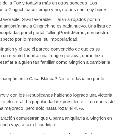
o de la Fox y todavía más en otros sondeos. Los
s a Gingrich hace tiempo y no, no nos cae muy bien».
favorable, 28% favorable — eran arrojados por un
 antipatía hacia Gingrich no es nada nuevo. Una lista de
recopiladas por el portal TalkingPointsMemo, demuestra
 aspecto por lo menos: su impopularidad.
ingrich y el que él parece convencido de que es su
ra un neófito forjarse una imagen positiva, como hizo
afiar a alguien tan familiar como Gingrich a cambiar la
 champán en la Casa Blanca? No, o todavía no por lo
,5% y con los Republicanos habiendo logrado una victoria
nto electoral. La popularidad del presidente — en contraste
a mejorado, pero sólo hasta rozar el 45%.
aración demuestran que Obama aniquilaría a Gingrich en
grich vaya a ser el candidato.