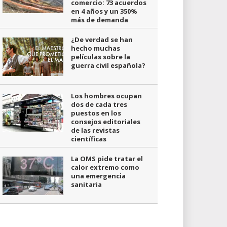
comercio: 73 acuerdos
en 4 años y un 350%
más de demanda
¿De verdad se han
hecho muchas
películas sobre la
guerra civil española?
Los hombres ocupan
dos de cada tres
puestos en los
consejos editoriales
de las revistas
científicas
La OMS pide tratar el
calor extremo como
una emergencia
sanitaria