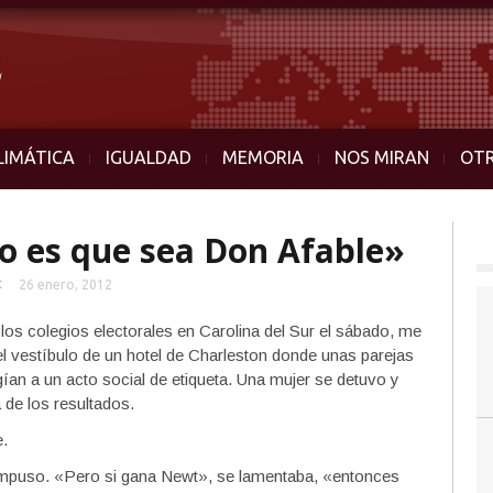
LIMÁTICA
IGUALDAD
MEMORIA
NOS MIRAN
OT
o es que sea Don Afable»
t
26 enero, 2012
 colegios electorales en Carolina del Sur el sábado, me
l vestíbulo de un hotel de Charleston donde unas parejas
gían a un acto social de etiqueta. Una mujer se detuvo y
a de los resultados.
e.
ompuso. «Pero si gana Newt», se lamentaba, «entonces