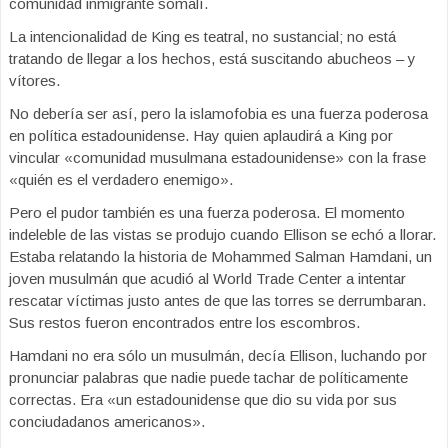
comunidad inmigrante somalí.
La intencionalidad de King es teatral, no sustancial; no está
tratando de llegar a los hechos, está suscitando abucheos – y
vítores.
No debería ser así, pero la islamofobia es una fuerza poderosa
en política estadounidense. Hay quien aplaudirá a King por
vincular «comunidad musulmana estadounidense» con la frase
«quién es el verdadero enemigo».
Pero el pudor también es una fuerza poderosa. El momento
indeleble de las vistas se produjo cuando Ellison se echó a llorar.
Estaba relatando la historia de Mohammed Salman Hamdani, un
joven musulmán que acudió al World Trade Center a intentar
rescatar víctimas justo antes de que las torres se derrumbaran.
Sus restos fueron encontrados entre los escombros.
Hamdani no era sólo un musulmán, decía Ellison, luchando por
pronunciar palabras que nadie puede tachar de políticamente
correctas. Era «un estadounidense que dio su vida por sus
conciudadanos americanos».