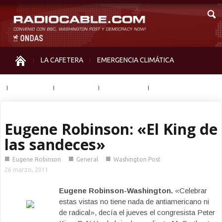
LA CAFETERA
EMERGENCIA CLIMÁTICA
IGUALDAD
MEMORIA
NOS MIRAN
OTRAS
Eugene Robinson: «El King de
las sandeces»
■
■
■
Eugene Robinson
General
Washington Post
26 marzo, 2011
Eugene Robinson-Washington.
«Celebrar
estas vistas no tiene nada de antiamericano ni
de radical», decía el jueves el congresista Peter