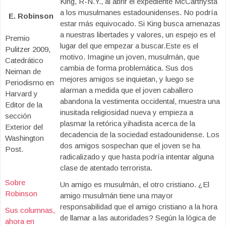
King, R-N.Y., al abrir el expediente McCarthysta
a los musulmanes estadounidenses. No podría
E. Robinson
estar más equivocado. Si King busca amenazas
a nuestras libertades y valores, un espejo es el
Premio
lugar del que empezar a buscar.Este es el
Pulitzer 2009,
motivo. Imagine un joven, musulmán, que
Catedrático
cambia de forma problemática. Sus dos
Neiman de
mejores amigos se inquietan, y luego se
Periodismo en
alarman a medida que el joven caballero
Harvard y
abandona la vestimenta occidental, muestra una
Editor de la
inusitada religiosidad nueva y empieza a
sección
plasmar la retórica yihadista acerca de la
Exterior del
decadencia de la sociedad estadounidense. Los
Washington
dos amigos sospechan que el joven se ha
Post.
radicalizado y que hasta podría intentar alguna
clase de atentado terrorista.
Sobre
Un amigo es musulmán, el otro cristiano. ¿El
Robinson
amigo musulmán tiene una mayor
responsabilidad que el amigo cristiano a la hora
Sus columnas,
de llamar a las autoridades? Según la lógica de
ahora en