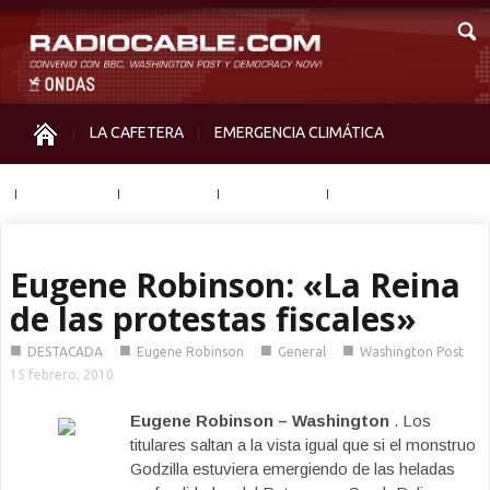
LA CAFETERA
EMERGENCIA CLIMÁTICA
IGUALDAD
MEMORIA
NOS MIRAN
OTRAS
Eugene Robinson: «La Reina
de las protestas fiscales»
■
■
■
■
DESTACADA
Eugene Robinson
General
Washington Post
15 febrero, 2010
Eugene Robinson – Washington
. Los
titulares saltan a la vista igual que si el monstruo
Godzilla estuviera emergiendo de las heladas