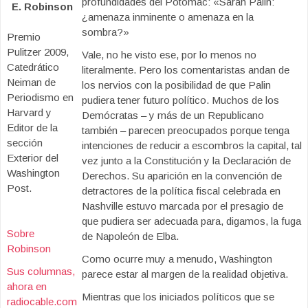
profundidades del Potomac: «Sarah Palin:
E. Robinson
¿amenaza inminente o amenaza en la
sombra?»
Premio
Pulitzer 2009,
Vale, no he visto ese, por lo menos no
Catedrático
literalmente. Pero los comentaristas andan de
Neiman de
los nervios con la posibilidad de que Palin
Periodismo en
pudiera tener futuro político. Muchos de los
Harvard y
Demócratas – y más de un Republicano
Editor de la
también – parecen preocupados porque tenga
sección
intenciones de reducir a escombros la capital, tal
Exterior del
vez junto a la Constitución y la Declaración de
Washington
Derechos. Su aparición en la convención de
Post.
detractores de la política fiscal celebrada en
Nashville estuvo marcada por el presagio de
que pudiera ser adecuada para, digamos, la fuga
Sobre
de Napoleón de Elba.
Robinson
Como ocurre muy a menudo, Washington
Sus columnas,
parece estar al margen de la realidad objetiva.
ahora en
Mientras que los iniciados políticos que se
radiocable.com