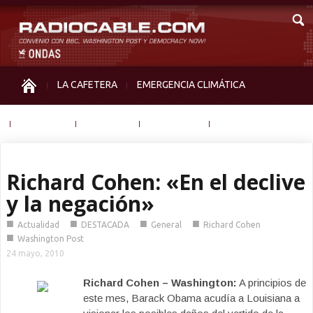
LA CAFETERA
EMERGENCIA CLIMÁTICA
IGUALDAD
MEMORIA
NOS MIRAN
OTRAS
Richard Cohen: «En el declive
y la negación»
■
■
■
■
Actualidad
DESTACADA
General
Richard Cohen
■
Washington Post
24 mayo, 2010
Richard Cohen – Washington:
A principios de
este mes, Barack Obama acudía a Louisiana a