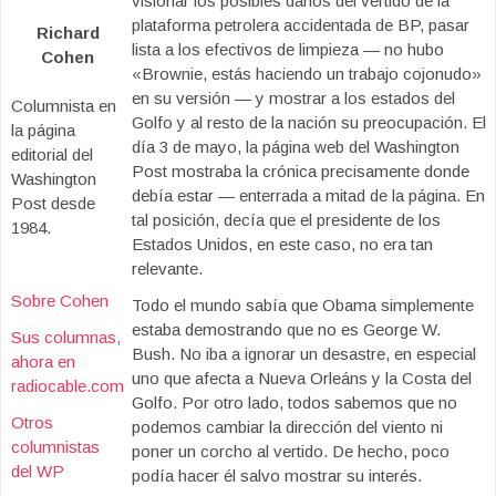
visionar los posibles daños del vertido de la
plataforma petrolera accidentada de BP, pasar
Richard
lista a los efectivos de limpieza — no hubo
Cohen
«Brownie, estás haciendo un trabajo cojonudo»
en su versión — y mostrar a los estados del
Columnista en
Golfo y al resto de la nación su preocupación. El
la página
día 3 de mayo, la página web del Washington
editorial del
Post mostraba la crónica precisamente donde
Washington
debía estar — enterrada a mitad de la página. En
Post desde
tal posición, decía que el presidente de los
1984.
Estados Unidos, en este caso, no era tan
relevante.
Sobre Cohen
Todo el mundo sabía que Obama simplemente
estaba demostrando que no es George W.
Sus columnas,
Bush. No iba a ignorar un desastre, en especial
ahora en
uno que afecta a Nueva Orleáns y la Costa del
radiocable.com
Golfo. Por otro lado, todos sabemos que no
Otros
podemos cambiar la dirección del viento ni
columnistas
poner un corcho al vertido. De hecho, poco
del WP
podía hacer él salvo mostrar su interés.