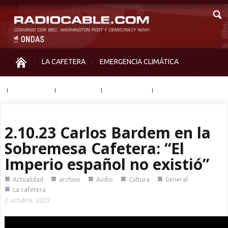
LA CAFETERA
EMERGENCIA CLIMÁTICA
IGUALDAD
MEMORIA
NOS MIRAN
OTRAS
2.10.23 Carlos Bardem en la
Sobremesa Cafetera: “El
Imperio español no existió”
■
■
■
■
■
Actualidad
archivo
Audio
Cultura
General
■
La cafetera
2 octubre, 2023