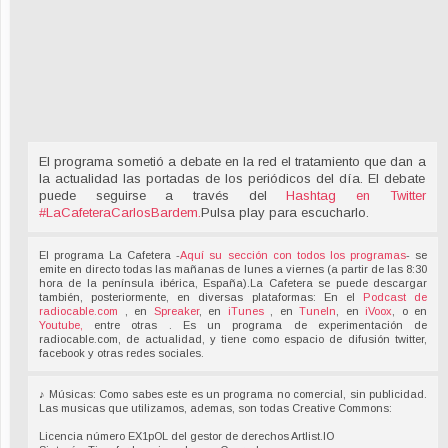
El programa sometió a debate en la red el tratamiento que dan a
la actualidad las portadas de los periódicos del día. El debate
puede seguirse a través del
Hashtag en Twitter
#LaCafeteraCarlosBardem
.
Pulsa play para escucharlo.
El programa La Cafetera -
Aquí su sección con todos los programas
- se
emite en directo todas las mañanas de lunes a viernes (a partir de las 8:30
hora de la península ibérica, España).La Cafetera se puede descargar
también, posteriormente, en diversas plataformas: En el
Podcast de
radiocable.com
, en
Spreaker
, en
iTunes
, en
TuneIn
, en
iVoox
, o en
Youtube,
entre otras . Es un programa de experimentación de
radiocable.com, de actualidad, y tiene como espacio de difusión twitter,
facebook y otras redes sociales.
♪ Músicas: Como sabes este es un programa no comercial, sin publicidad.
Las musicas que utilizamos, ademas, son todas Creative Commons:
Licencia número EX1pOL del gestor de derechos Artlist.IO