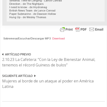
Sintonía: Time for Longing - Lance Conrad
Direction - de The Nightjars
I need to know - de Hrydromag
British News Team- de Lance Conrad
Paper Submarine - de Dawson Hollow
Hung Up - de Wesley Thomas
Sobremesa/Escuchar/Descargar MP3
Download
ARTÍCULO PREVIO
2.10.23 La Cafetera: “Con la Ley de Bienestar Animal,
tenemos el récord Guiness de bulos”
SIGUIENTE ARTÍCULO
Mujeres al borde de un ataque al poder en América
Latina