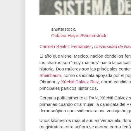
shutterstock.
Octavio Hoyos/Shutterstock
Carmen Beatriz Fernández
,
Universidad de Na
El año que viene, México, nación donde los fem
los charros son “muy machos” hasta la caricatu
historia. Dos mujeres son las principales conten
Sheinbaum
, como candidata apoyada por el po
Obrador, y
Xóchitl Gálvez Ruiz
, como candidata
principales partidos históricos.
Cercana políticamente al PAN, Xóchitl Gálvez 
primarias cuando otra mujer, la candidata del P
demoscópico que evidenciara una ventaja holga
Unos kilómetros más al sur, en Venezuela, don
magistratura, otra señora se asoma como fenó