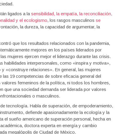
ciedad.
tán ligados a la
sensibilidad, la empatía, la reconciliación,
ionalidad y el ecologismo
, los rasgos masculinos
se
frontación, la dureza, la capacidad de argumentar, la
ontró que los resultados relacionados con la pandemia,
stemáticamente mejores en los países liderados por
 las mujeres ejercen mejor el liderazgo durante las crisis.
s habilidades interpersonales, como «inspira y motiva»,
 y «construye relaciones». En general, las mujeres
e las 19 competencias de sobre eficacia general del
 valores femeninos de la política, ni todos los hombres,
en que una sociedad demanda ser liderada por valores
onfrontacionales o masculinos.
 de tecnología. Habla de superación, de empoderamiento,
instrumento, defiende apasionadamente la ecología y la
nta el sueño americano de superación personal, hecha en
 académica, doctora experta en energía y cambio
icada megalópolis de Ciudad de México.