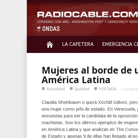
LA CAFETERA
EMERGENCIA C
Mujeres al borde de 
América Latina
■
■
■
Actualidad
Igualdad
PORTADA
2 octubre
Claudia Sheinbaum o quizá Xóchitl Gálvez, pero
una mujer como jefa de estado. En Venezuela,
encuestas para ser la candidata de la oposició
machistas. Son los últimos ejemplos de mujeres
en América Latina y que analizan en The Conver
de Estado y apenas 9 de ellas han llegado al po