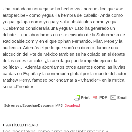
Una ciudadana noruega se ha hecho viral porque dice que «se
autopercibe» como yegua -la hembra del caballo- Anda como
yegua, galopa como yegua y salta obstáculos como yegua.
¿Debemos considerarla una yegua? Esto ha generado un
debate… que abordamos en este episodio de la Sobremesa de
Radiocable.com y en el que opinan Fernando, Pilar, Pepe y la
audiencia. Además el pedo que sonó en directo durante una
alocución del Pte de México también se ha colado en el debate
de las redes sociales ¿la aerofagia puede impedir ejercer la
política?… Además abordamos otros asuntos como las lluvias
caídas en España y la conmoción global por la muerte del actor
Mathew Perry, famoso por encarnar a «Chandler» en la mítica
serie «Friends»
Sobremesa/Escuchar/Descargar MP3
Download
ARTÍCULO PREVIO
Los ‘deepfakes’ como arma de desinformación y