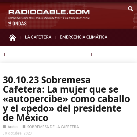
LA CAFETERA
EMERGENCIA CLIMÁTICA
IGUALDAD
MEMORIA
NOS MIRAN
OTRAS
30.10.23 Sobremesa
Cafetera: La mujer que se
«autopercibe» como caballo
y el «pedo» del presidente
de México
■
■
Audio
SOBREMESA DE LA CAFETERA
30 octubre, 2023