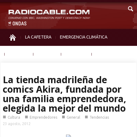
LA CAFETERA
EMERGENCIA CLIMÁTICA
IGUALDAD
MEMORIA
NOS MIRAN
OTRAS
La tienda madrileña de
comics Akira, fundada por
una familia emprendedora,
elegida la mejor del mundo
■
■
■
■
Cultura
Emprendedores
General
Tendencias
23 agosto, 2012