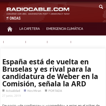
LA CAFETERA
EMERGENCIA CLIMÁTICA
IGUALDAD
MEMORIA
NOS MIRAN
OTRAS
España está de vuelta en
Bruselas y es rival para la
candidatura de Weber en la
Comisión, señala la ARD
■
■
■
Actualidad
Nos Miran
PORTADA
27 junio, 2019
De socio «de confianza» y «comedido» a estar en el póker de