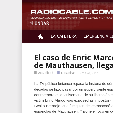
LA CAFETERA
EMERGENCIA C
El caso de Enric Mar
de Mauthausen, llega
■
■
Actualidad
Nos Miran
5 mayo, 2015
La TV pública británica repasa la historia de c
décadas se hizo pasar por un superviviente es
conmemora el 70 aniversario de su liberación e
victim Enric Marco was exposed as impostor» 
Benito Bermejo, que fue quien desenmascaró a 
españolas de Mauthausen. Y pone el foco en c