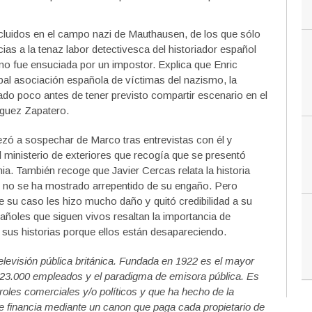
luidos en el campo nazi de Mauthausen, de los que sólo
ias a la tenaz labor detectivesca del historiador español
no fue ensuciada por un impostor. Explica que Enric
ipal asociación española de víctimas del nazismo, la
o poco antes de tener previsto compartir escenario en el
guez Zapatero.
zó a sospechar de Marco tras entrevistas con él y
ministerio de exteriores que recogía que se presentó
ia. También recoge que Javier Cercas relata la historia
o no se ha mostrado arrepentido de su engaño. Pero
e su caso les hizo mucho daño y quitó credibilidad a su
pañoles que siguen vivos resaltan la importancia de
 sus historias porque ellos están desapareciendo.
elevisión pública británica. Fundada en 1922 es el mayor
s 23.000 empleados y el paradigma de emisora pública. Es
oles comerciales y/o políticos y que ha hecho de la
se financia mediante un canon que paga cada propietario de