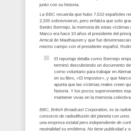
junto con su historia.
La BBC recuerda que hubo 7.532 españoles rec
2.335 sobrevivieron, pero enfatiza que solo grac
Benito Bermejo, la memoria de estas víctimas 
Marco era hace 10 años el presidente del princ
Amical de Mauthausen y que fue desenmascarad
mismo campo con el presidente español, Rodri
El reportaje detalla como Bermejo empe
terminó descubriendo un documento del 
como voluntario para trabajar en Aleman
en su libro, «El Impostor», y que Marc
apunta que las víctimas reales creen qu
historia. Y los pocos supervivientes es
mantener vivas en la memoria colectiva
BBC, British Broadcast Corporation, es la radiot
consorcio de radiodifusión del planeta con uno
una empresa estatal pero independiente de contr
neutralidad su emblema. No tiene publicidad y 