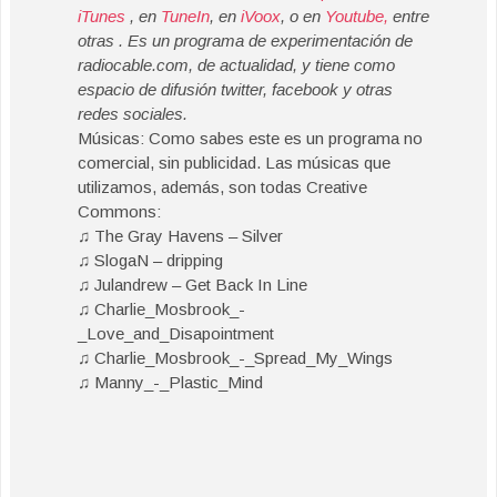
iTunes
, en
TuneIn
, en
iVoox
, o en
Youtube,
entre
otras . Es un programa de experimentación de
radiocable.com, de actualidad, y tiene como
espacio de difusión twitter, facebook y otras
redes sociales.
Músicas: Como sabes este es un programa no
comercial, sin publicidad. Las músicas que
utilizamos, además, son todas Creative
Commons:
♫ The Gray Havens – Silver
♫ SlogaN – dripping
♫ Julandrew – Get Back In Line
♫ Charlie_Mosbrook_-
_Love_and_Disapointment
♫ Charlie_Mosbrook_-_Spread_My_Wings
♫ Manny_-_Plastic_Mind