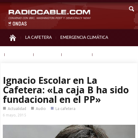
LA CAFETERA
EMERGENCIA CLIMÁTICA
IGUALDAD
MEMORIA
NOS MIRAN
OTRAS
Ignacio Escolar en La
Cafetera: «La caja B ha sido
fundacional en el PP»
■
■
■
Actualidad
Audio
La cafetera
6 mayo, 2015