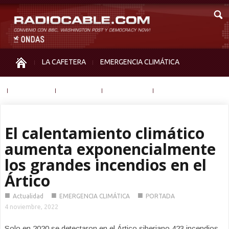
LA CAFETERA
EMERGENCIA CLIMÁTICA
IGUALDAD
MEMORIA
NOS MIRAN
OTRAS
El calentamiento climático
aumenta exponencialmente
los grandes incendios en el
Ártico
■
■
■
Actualidad
EMERGENCIA CLIMÁTICA
PORTADA
4 noviembre, 2022
Solo en 2020 se detectaron en el Ártico siberiano 423 incendios,