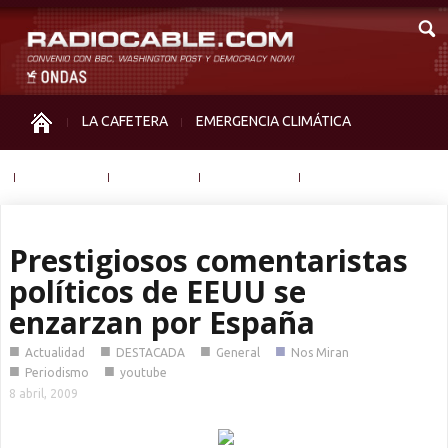
LA CAFETERA
EMERGENCIA CLIMÁTICA
IGUALDAD
MEMORIA
NOS MIRAN
OTRAS
Prestigiosos comentaristas
políticos de EEUU se
enzarzan por España
■
■
■
■
Actualidad
DESTACADA
General
Nos Miran
■
■
Periodismo
youtube
8 abril, 2009