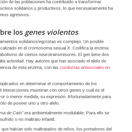
ación de las poblaciones ha contribuido a transformar
núcleos solidarios y productivos, lo que necesariamente ha
ntos agresivos.
obre los
genes violentos
tamientos solidarios/egoístas es complejo. Un posible
calizado en el cromosoma sexual X. Codifica la enzima
abolismo de ciertos neurotransmisores. El gen tiene dos
e alta actividad. Hay autores que han asociado el alelo de
ciencia de esta enzima, con las
conductas antisociales en
mplicados en determinar el comportamiento de los
qué interacciones muestran con otros genes y cuál es el
yor o menor medida, su expresión. Afortunadamente para
ólo de poseer uno u otro alelo.
gma de Caín”
era ambientalmente modulable. Para ello se
sufrido o no maltrato infantil.
 que habían sido maltratados de niños, los portadores del