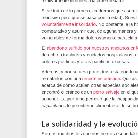
relativamente inmunes a la enfermedad?
Si se trata de lo primero, tendremos que asumir
repulsivo pero que se pasa con la edad). Si es
voluntariamente insolidario
. No obstante, a la h
comparativo y asumir que, de alguna manera y 
vulnerables de forma dolorosamente paralela a
El
abandono sufrido por nuestros ancianos enf
derecho a traslados y cuidados hospitalarios, e
colores políticos y otras patéticas excusas.
Además, y por si fuera poco, tras esta condena 
rematarlos con una
muerte estadística
. Quizás
acerca de cómo actúan otras especies sociales
encontró el cráneo de un
perro salvaje
en el que
superior. La jauría no permitió que la incapacid
capacitados
le permitieron alimentarse de su bo
La solidaridad y la evoluc
Somos muchos los que nos hemos escandalizad