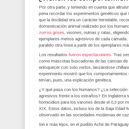
Por otra parte, y teniendo en cuenta que altr
pena recordar los experimentos genéticos que B
que la docilidad era un carácter heredable, reco
domesticación animal realizado por los humano
zorros grises
, visones, nutrias y ratas, eligie
ejemplares menos agresivos de cada camada. C
paralelo otra línea a partir de los ejemplares m
Los resultados
fueron espectaculares
. Tras se
como mascotas buscadoras de las caricias de s
enloquecer con solo verlos, lanzándose chilland
experimento mostró que los comportamientos s
tenían, pues, una explicación genética.
¿Y qué pasa con los humanos? ¿La selección 
agresivos frente a los extraños? En Inglaterra
homicidios para los varones desde el 0,3 por mil
XIX. Estos datos, incluso los de la Baja Edad M
observado en las sociedades modernas de ca
Sin ir más lejos, en el pueblo Aché de Paragu