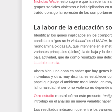
Nicholas Wade
, esto sugiere que la sedentariz
grupos sociales violentos e indisciplinados en 
traído consigo la represión de los comportamie
La labor de la educación s
Identificar los genes implicados en los compor
candidato a
“gen de la violencia”
es el MAOA, lo
monoamina oxidasa A, que interviene en el met
variantes principales (alelos), la de baja y la d
baja actividad, que da como resultado una defi
la adolescencia
.
Ahora bien, una cosa es saber que hay genes i
individuos y otra, muy distinta, es establecer 
papel que juega el ambiente modulando, en ma
la humanidad, el ser o no violento no depende s
Otro estudio
mostró cómo este presunto
“esti
introdujo en el análisis un nueva variable: haber 
Los resultados indicaron que, entre los varones