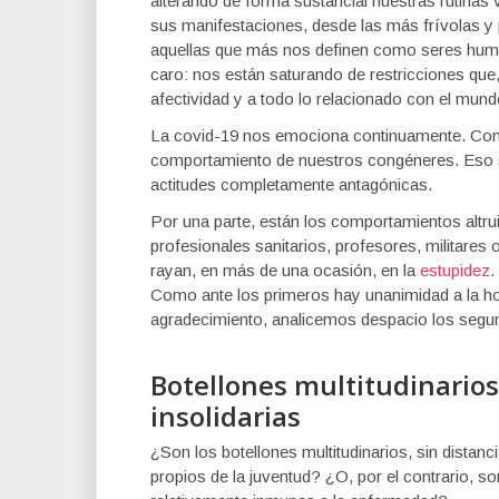
alterando de forma sustancial nuestras rutinas
sus manifestaciones, desde las más frívolas y 
aquellas que más nos definen como seres huma
caro: nos están saturando de restricciones que,
afectividad y a todo lo relacionado con el mun
La covid-19 nos emociona continuamente. Con f
comportamiento de nuestros congéneres. Eso sí
actitudes completamente antagónicas.
Por una parte, están los comportamientos altr
profesionales sanitarios, profesores, militares 
rayan, en más de una ocasión, en la
estupidez
.
Como ante los primeros hay unanimidad a la ho
agradecimiento, analicemos despacio los segu
Botellones multitudinarios
insolidarias
¿Son los botellones multitudinarios, sin distan
propios de la juventud? ¿O, por el contrario,