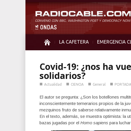
LA CAFETERA
EMERGENCIA C
Covid-19: ¿nos ha vu
solidarios?
■
■
■
■
Actualidad
CIENCIA
General
PORTAD
El autor se pregunta: ¿Son los botellones multit
inconscientemente temerarios propios de la ju
mezquinos fruto de saberse relativamente inm
En el texto, además, se muestra optimista: la ut
bazas jugadas por el
Homo sapiens
para luchar