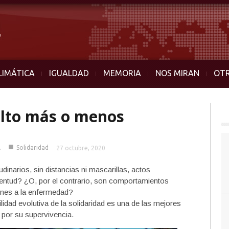
LIMÁTICA
IGUALDAD
MEMORIA
NOS MIRAN
OT
elto más o menos
■
A
Solidaridad
27 octubre, 2020
udinarios, sin distancias ni mascarillas, actos
ventud? ¿O, por el contrario, son comportamientos
unes a la enfermedad?
ilidad evolutiva de la solidaridad es una de las mejores
 por su supervivencia.