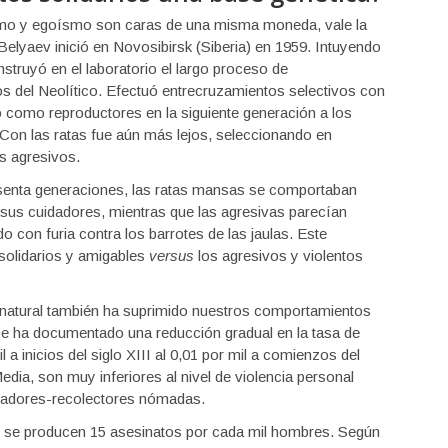
uismo y egoísmo son caras de una misma moneda, vale la
elyaev inició en Novosibirsk (Siberia) en 1959. Intuyendo
nstruyó en el laboratorio el largo proceso de
s del Neolítico. Efectuó entrecruzamientos selectivos con
ndo como reproductores en la siguiente generación a los
on las ratas fue aún más lejos, seleccionando en
ás agresivos.
senta generaciones, las ratas mansas se comportaban
us cuidadores, mientras que las agresivas parecían
o con furia contra los barrotes de las jaulas. Este
olidarios y amigables
versus
los agresivos y violentos
natural también ha suprimido nuestros comportamientos
 se ha documentado una reducción gradual en la tasa de
 a inicios del siglo XIII al 0,01 por mil a comienzos del
edia, son muy inferiores al nivel de violencia personal
zadores-recolectores nómadas.
ay se producen 15 asesinatos por cada mil hombres. Según