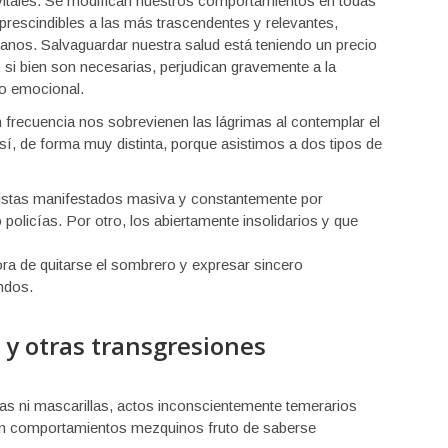
 vitales. Se modifican nuestros comportamientos en todas
prescindibles a las más trascendentes y relevantes,
nos. Salvaguardar nuestra salud está teniendo un precio
 si bien son necesarias, perjudican gravemente a la
do emocional.
recuencia nos sobrevienen las lágrimas al contemplar el
, de forma muy distinta, porque asistimos a dos tipos de
uistas manifestados masiva y constantemente por
o policías. Por otro, los abiertamente insolidarios y que
ra de quitarse el sombrero y expresar sincero
ndos.
 y otras transgresiones
cias ni mascarillas, actos inconscientemente temerarios
 son comportamientos mezquinos fruto de saberse