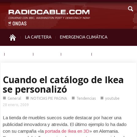
LA CAFETERA
EMERGENCIA CLIMÁTICA
IGUALDAD
MEMORIA
NOS MIRAN
OTRAS
Cuando el catálogo de Ikea
se personalizó
■
■
■
■
General
NOTICIAS PIE PAGINA
Tendencias
youtube
28 enero, 2009
La tienda de muebles suecos suele destacar por hacer una
publicidad innovadora y atrevida. El último ejemplo lo ha dado
con su campaña «la
portada de Ikea en 3D
» en Alemania.