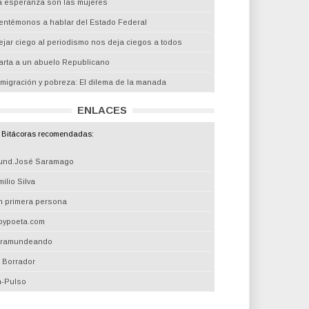
a esperanza son las mujeres
entémonos a hablar del Estado Federal
ejar ciego al periodismo nos deja ciegos a todos
arta a un abuelo Republicano
nmigración y pobreza: El dilema de la manada
ENLACES
Bitácoras recomendadas:
und.José Saramago
ilio Silva
n primera persona
oypoeta.com
iramundeando
l Borrador
m-Pulso