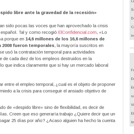
L
S
pido libre ante la gravedad de la recesión»
D
han sido pocas las voces que han aprovechado la crisis
C
l español. Tal y como recogió
ElConfidencial.com
, «Lo
I
asa porque en
14,6 millones de los 16,6 millones de
 2008 fueron temporales
, la mayoría suscritos en
 se usó la contratación temporal para actividades
 de cada diez de los empleos destruidos en la
, lo que indica claramente que si hay un mercado laboral
F
Em
gar entre el empleo temporal, ¿cual es el objeto de proponer
E
iedo a la crisis para conseguir el ansiado objetivo de
s
V
 de «despido libre» sino de flexibilidad, es decir de
días. Creen que eso generaría trabajo ¿Quiere decir que un
E
pagar 25 días por año? ¿Acaso alguien ha hecho la cuenta
I