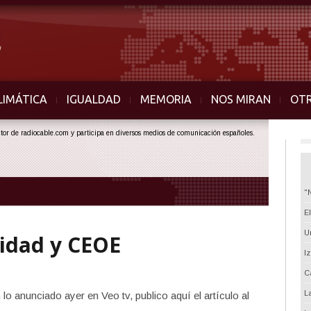
LIMÁTICA
IGUALDAD
MEMORIA
NOS MIRAN
OT
ector de radiocable.com y participa en diversos medios de comunicación españoles.
"
E
U
ilidad y CEOE
I
C
L
 anunciado ayer en Veo tv, publico aquí el artículo al