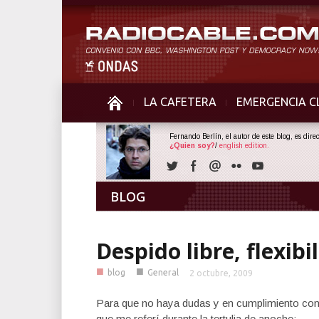
LA CAFETERA
EMERGENCIA C
Fernando Berlín, el autor de este blog, es dir
¿Quien soy?
/
english edition.
BLOG
Despido libre, flexib
■
■
blog
General
2 octubre, 2009
Para que no haya dudas y en cumplimiento con lo
que me referí durante la tertulia de anoche: