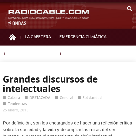
LA CAFETERA
EMERGENCIA CLIMÁTICA
IGUALDAD
MEMORIA
NOS MIRAN
OTRAS
Grandes discursos de
intelectuales
■
■
■
■
Cultura
DESTACADA
General
Solidaridad
■
Tendencias
25 enero, 2010
Por definición, son los encargados de hacer una reflexión crítica
sobre la sociedad y la vida y de ampliar las miras del ser