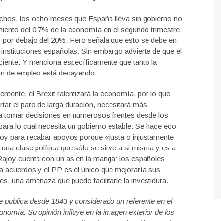
echos, los ocho meses que España lleva sin gobierno no
miento del 0,7% de la economía en el segundo trimestre,
o por debajo del 20%. Pero señala que esto se debe en
 instituciones españolas. Sin embargo advierte de que el
ciente. Y menciona específicamente que tanto la
ión de empleo está decayendo.
lemente, el Brexit ralentizará la economía, por lo que
rtar el paro de larga duración, necesitará más
ta tomar decisiones en numerosos frentes desde los
para lo cual necesita un gobierno estable. Se hace eco
ajoy para recabar apoyos porque «justa o injustamente
 una clase política que sólo se sirve a si misma y es a
Rajoy cuenta con un as en la manga: los españoles
r a acuerdos y el PP es el único que mejoraría sus
s, una amenaza que puede facilitarle la investidura.
 publica desde 1843 y considerado un referente en el
conomía. Su opinión influye en la imagen exterior de los