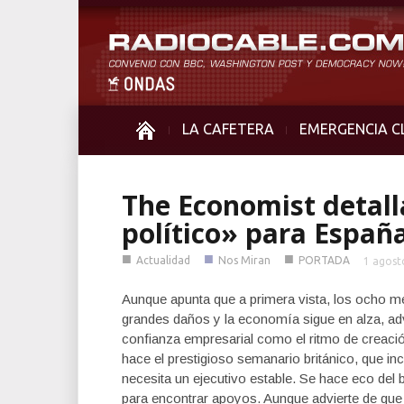
LA CAFETERA
EMERGENCIA C
The Economist detalla
político» para Españ
■
■
■
Actualidad
Nos Miran
PORTADA
1 agost
Aunque apunta que a primera vista, los ocho 
grandes daños y la economía sigue en alza, adv
confianza empresarial como el ritmo de creaci
hace el prestigioso semanario británico, que in
necesita un ejecutivo estable. Se hace eco del b
para encontrar apoyos. Aunque advierte de que