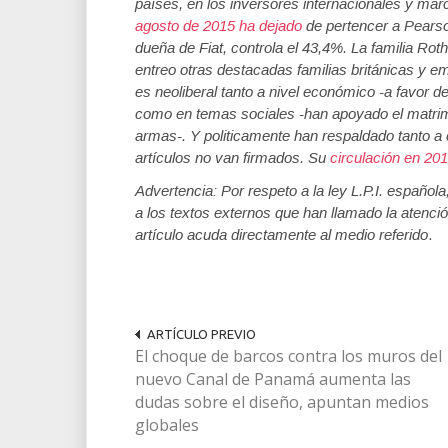
países, en los inversores internacionales y ma
agosto de 2015 ha dejado
de pertencer a Pearson
dueña de Fiat, controla el 43,4%. La familia Rot
entreo otras destacadas familias británicas y emp
es neoliberal tanto a nivel económico -a favor del
como en temas sociales -han apoyado el matrimon
armas-. Y politicamente han respaldado tanto 
artículos no van firmados. Su
circulación en 20
Advertencia: Por respeto a la ley L.P.I. español
a los textos externos que han llamado la atenció
artículo acuda directamente al medio referido
.
ARTÍCULO PREVIO
El choque de barcos contra los muros del
nuevo Canal de Panamá aumenta las
dudas sobre el diseño, apuntan medios
globales