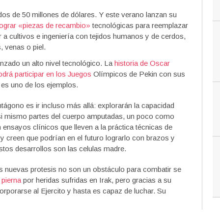
dos de 50 millones de dólares. Y este verano lanzan su
lograr «piezas de recambio»
tecnológicas para reemplazar
 a cultivos e ingeniería con tejidos humanos y de cerdos,
 venas o piel.
anzado un alto nivel tecnológico. La
historia de Oscar
odrá participar en los Juegos
Olímpicos de Pekin con sus
 es uno de los ejemplos.
ntágono es ir incluso más allá: explorarán la capacidad
si mismo partes del cuerpo amputadas, un poco como
nsayos clínicos que lleven a la práctica técnicas de
 y creen que podrían en el futuro lograrlo con brazos y
estos desarrollos son las celulas madre.
s nuevas protesis no son un obstáculo para combatir se
 pierna
por heridas sufridas en Irak, pero gracias a su
rporarse al Ejercito y hasta es capaz de luchar. Su