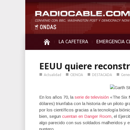
LA CAFETERA
EMERGENCIA C
EEUU quiere reconstr
■
■
■
■
Actualidad
CIENCIA
DESTACADA
Gene
En los años 70, la
serie de televisión
«The Six M
dólares) triunfaba con la historia de un piloto
por los científicos gracias a la tecnología bi
bien, segun
cuentan en Danger Room
, el Ejer
algo parecido con sus soldados malheridos y e
puntero.