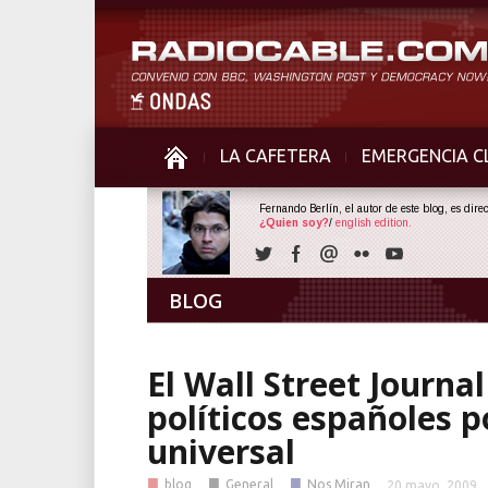
LA CAFETERA
EMERGENCIA C
Fernando Berlín, el autor de este blog, es dir
¿Quien soy?
/
english edition.
BLOG
El Wall Street Journal
políticos españoles po
universal
■
■
■
blog
General
Nos Miran
20 mayo, 2009