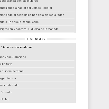
a esperanza son las mujeres
entémonos a hablar del Estado Federal
ejar ciego al periodismo nos deja ciegos a todos
arta a un abuelo Republicano
nmigración y pobreza: El dilema de la manada
ENLACES
Bitácoras recomendadas:
und.José Saramago
ilio Silva
n primera persona
oypoeta.com
iramundeando
l Borrador
m-Pulso