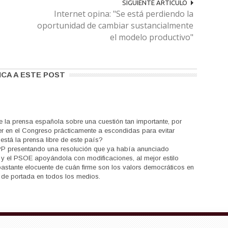
SIGUIENTE ARTÍCULO
Internet opina: "Se está perdiendo la
oportunidad de cambiar sustancialmente
el modelo productivo"
ICA A ESTE POST
de la prensa española sobre una cuestión tan importante, por
 en el Congreso prácticamente a escondidas para evitar
está la prensa libre de este país?
l PP presentando una resolución que ya había anunciado
i) y el PSOE apoyándola con modificaciones, al mejor estilo
bastante elocuente de cuán firme son los valors democráticos en
a de portada en todos los medios.