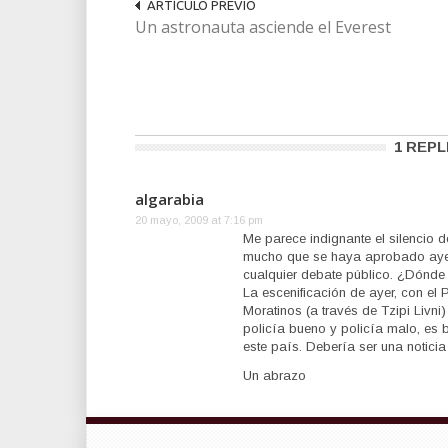
ARTÍCULO PREVIO
Un astronauta asciende el Everest
1 REPL
algarabia
20 mayo, 2009 at 7:16 pm
Me parece indignante el silencio 
mucho que se haya aprobado ayer
cualquier debate público. ¿Dónde 
La escenificación de ayer, con e
Moratinos (a través de Tzipi Livn
policía bueno y policía malo, es 
este país. Debería ser una notici
Un abrazo