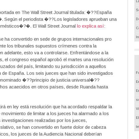
L
S
ortada en The Wall Street Journal titulada: �??España
. Según el periodista �??Los legisladores aprueban una
D
domésticos�?�. El Wall Street Journal
lo explica así
:
C
I
e ha convertido en sede de grupos internacionales pro
nte los tribunales supuestos crímenes contra la
 adelante, esto va a controlarse. Enfrentándose a la
os, el congreso español aprobó el martes una resolución
ruzados del país, limitando su jurisdicción a aquellos
ón de España. Los seis jueces que han sido investigados
F
 denominado �??principio de justicia universal�??
Em
echos acaecidos en otros países, desde Ruanda hasta
E
s
rá en ley está resolución que ha acordado respaldar la
V
 movimiento de limitar a los jueces ha alarmado a los
E
investigaciones realizadas por los jueces,
islativo, se han convertido en fuerte dolor de cabeza
I
icos, los jueces de la Audiencia Nacional deberían