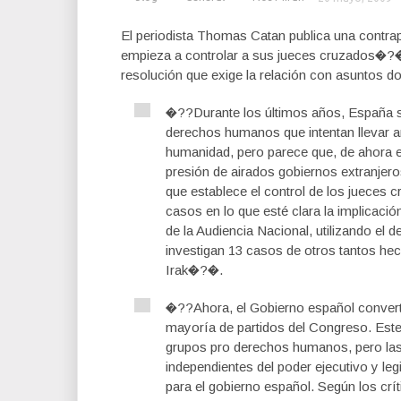
El periodista Thomas Catan publica una contrap
empieza a controlar a sus jueces cruzados�?�
resolución que exige la relación con asuntos 
�??Durante los últimos años, España s
derechos humanos que intentan llevar a
humanidad, pero parece que, de ahora en
presión de airados gobiernos extranjer
que establece el control de los jueces c
casos en lo que esté clara la implicaci
de la Audiencia Nacional, utilizando el
investigan 13 casos de otros tantos h
Irak�?�.
�??Ahora, el Gobierno español converti
mayoría de partidos del Congreso. Este
grupos pro derechos humanos, pero las 
independientes del poder ejecutivo y leg
para el gobierno español. Según los crít