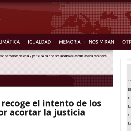
LIMÁTICA
IGUALDAD
MEMORIA
NOS MIRAN
OT
ector de radiocable.com y participa en diversos medios de comunicación españoles.
"
E
U
 recoge el intento de los
I
r acortar la justicia
C
L