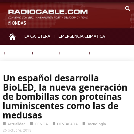
LA CAFETERA
EMERGENCIA CLIMÁTICA
IGUALDAD
MEMORIA
NOS MIRAN
OTRAS
Un español desarrolla
BioLED, la nueva generación
de bombillas con proteínas
luminiscentes como las de
medusas
■
■
■
■
Actualidad
CIENCIA
DESTACADA
Tecnologia
26 octubre, 2018