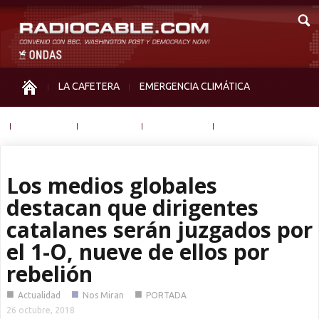
LA CAFETERA
EMERGENCIA CLIMÁTICA
IGUALDAD
MEMORIA
NOS MIRAN
OTRAS
Los medios globales
destacan que dirigentes
catalanes serán juzgados por
el 1-O, nueve de ellos por
rebelión
■
■
■
Actualidad
Nos Miran
PORTADA
26 octubre, 2018