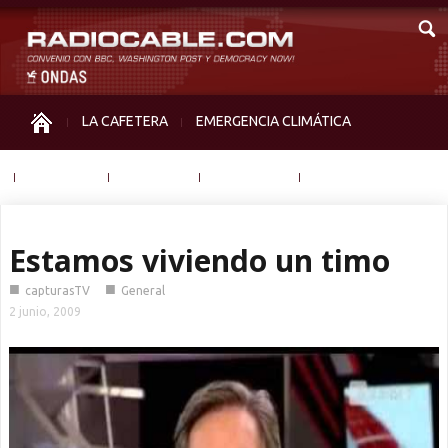
LA CAFETERA
EMERGENCIA CLIMÁTICA
IGUALDAD
MEMORIA
NOS MIRAN
OTRAS
Estamos viviendo un timo
■
■
capturasTV
General
2 junio, 2009