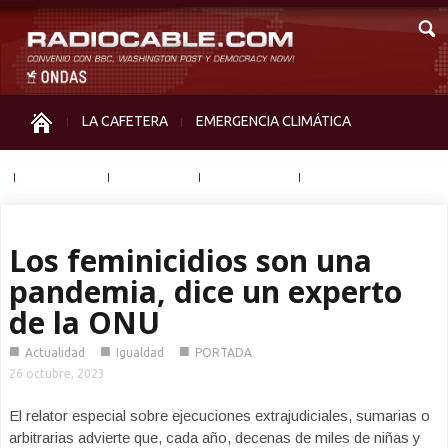
LA CAFETERA
EMERGENCIA CLIMÁTICA
IGUALDAD
MEMORIA
NOS MIRAN
OTRAS
Los feminicidios son una
pandemia, dice un experto
de la ONU
■
■
■
Actualidad
Igualdad
PORTADA
26 octubre, 2023
El relator especial sobre ejecuciones extrajudiciales, sumarias o
arbitrarias advierte que, cada año, decenas de miles de niñas y