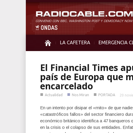
LA CAFETERA
EMERGENCIA C
El Financial Times ap
país de Europa que 
encarcelado
■
■
■
Actualidad
Nos Miran
PORTADA
20 novi
En un intento por disipar el «mito» de que nadi
«catastróficos fallos» del sector financiero duran
económico británico identifica a 47 banqueros 
en la crisis o el colapso de sus entidades. Enfa