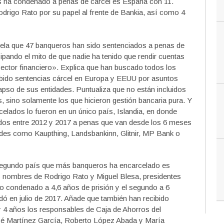
 ha condenado a penas de cárcel es España con 11.
Rodrigo Rato por su papel al frente de Bankia, así como 4
svela que 47 banqueros han sido sentenciados a penas de
isipando el mito de que nadie ha tenido que rendir cuentas
sector financiero». Explica que han buscado todos los
ibido sentencias cárcel en Europa y EEUU por asuntos
lapso de sus entidades. Puntualiza que no están incluidos
, sino solamente los que hicieron gestión bancaria pura. Y
elados lo fueron en un único país, Islandia, en donde
ados entre 2012 y 2017 a penas que van desde los 6 meses
idades como Kaupthing, Landsbankinn, Glitnir, MP Bank o
l segundo país que más banqueros ha encarcelado es
s nombres de Rodrigo Rato y Miguel Blesa, presidentes
do condenado a 4,6 años de prisión y el segundo a 6
dó en julio de 2017. Añade que también han recibido
y 4 años los responsables de Caja de Ahorros del
sé Martínez García, Roberto López Abada y María