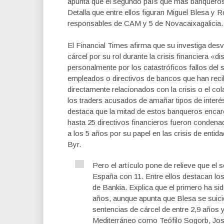
apunta que el segundo país que más banqueros
Detalla que entre ellos figuran Miguel Blesa y 
responsables de CAM y 5 de Novacaixagalicia.
El Financial Times afirma que su investiga de
cárcel por su rol durante la crisis financiera «d
personalmente por los catastróficos fallos del 
empleados o directivos de bancos que han rec
directamente relacionados con la crisis o el co
los traders acusados de amañar tipos de interés
destaca que la mitad de estos banqueros encarc
hasta 25 directivos financieros fueron conden
a los 5 años por su papel en las crisis de ent
Byr.
Pero el artículo pone de relieve que e
España con 11. Entre ellos destacan lo
de Bankia. Explica que el primero ha si
años, aunque apunta que Blesa se suici
sentencias de cárcel de entre 2,9 años 
Mediterráneo como Teófilo Sogorb, Jo