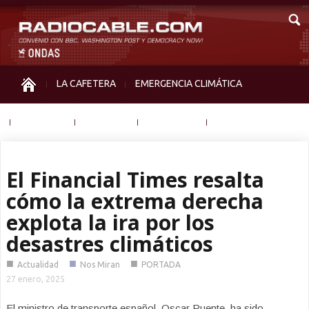
LA CAFETERA
EMERGENCIA CLIMÁTICA
IGUALDAD
MEMORIA
NOS MIRAN
OTRAS
El Financial Times resalta
cómo la extrema derecha
explota la ira por los
desastres climáticos
■
■
■
Actualidad
Nos Miran
PORTADA
27 enero, 2025
El ministro de transporte español, Oscar Puente, ha sido