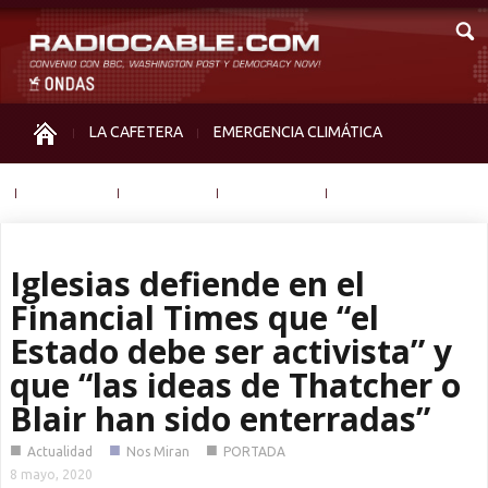
LA CAFETERA
EMERGENCIA CLIMÁTICA
IGUALDAD
MEMORIA
NOS MIRAN
OTRAS
Iglesias defiende en el
Financial Times que “el
Estado debe ser activista” y
que “las ideas de Thatcher o
Blair han sido enterradas”
■
■
■
Actualidad
Nos Miran
PORTADA
8 mayo, 2020