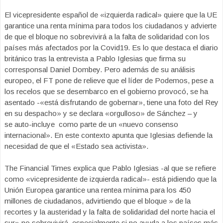
El vicepresidente español de «izquierda radical» quiere que la UE
garantice una renta mínima para todos los ciudadanos y advierte
de que el bloque no sobrevivirá a la falta de solidaridad con los
países más afectados por la Covid19. Es lo que destaca el diario
británico tras la entrevista a Pablo Iglesias que firma su
corresponsal Daniel Dombey. Pero además de su análisis
europeo, el FT pone de relieve que el líder de Podemos, pese a
los recelos que se desembarco en el gobierno provocó, se ha
asentado -«está disfrutando de gobernar», tiene una foto del Rey
en su despacho» y se declara «orgulloso» de Sánchez – y
se auto-incluye como parte de un «nuevo consenso
internacional». En este contexto apunta que Iglesias defiende la
necesidad de que el «Estado sea activista».
The Financial Times explica que Pablo Iglesias -al que se refiere
como «vicepresidente de izquierda radical»- está pidiendo que la
Unión Europea garantice una rentea mínima para los 450
millones de ciudadanos, advirtiendo que el bloque » de la
recortes y la austeridad y la falta de solidaridad del norte hacia el
sur» no sobrevivirá, especialmente si no ayuda a los países más