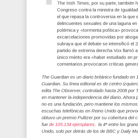
The Irish Times, por su parte, también h
Congreso contra la ministra de Igualda
el que repasa la controversia en la que
delincuentes sexuales de una laguna en 
polémica y «tormenta política» provoca
excarcelaciones promovidas por abogado
subraya que el debate se intensificó el
partido de extrema derecha Vox llamó a 
único mérito era «haber estudiado en p
comentarios provocaron críticas general
The Guardian
es un diario británico fundado e
Guardian. Su línea editorial es de centro izqui
edita The Observer, controlado hasta 2008 por T
en mantener la independencia del diario. Ahora
no es una fundación, pero mantiene los mismos 
escuchas telefónicas en Reino Unido que provocó
obtuvo un premio Pulitzer por su cobertura del 
fue
de 105.134 ejemplares
. la 4ª entre los gran
Unido, solo por detrás de los de BBC y Daily Mai