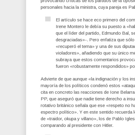
provocando críticas de los partidos de la opos
personales hacia la ministra, cuya pareja es P
El artículo se hace eco primero del co
Irene Montero le debía su puesto a «ha
que el líder del partido, Edmundo Bal, s
desgraciadas»-. Pero enfatiza que sólo
«recuperó el tema» y una de sus diputa
violadores», añadiendo que su único mér
subraya que estos comentarios provocar
fueron «robustamente respondidos» por I
Advierte de que aunque «la indignación y los in
mayoría de los políticos condenó estos «ataq
cita en concreto las reacciones de Ione Belar
PP, que aseguró que nadie tiene derecho a insult
rotativo británico señala que ese «respeto no
espectro político». Y en este sentido recuerd
de «traidor, okupa y villano», los de Pablo Igl
comparando al presidente con Hitler.