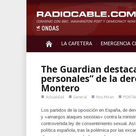
LA CAFETERA
EMERGENCIA C
The Guardian destaca
personales” de la de
Montero
■
■
■
■
Actualidad
General
Nos Miran
PORTA
Los partidos de la oposición en España, de de
y «amargos ataques sexistas» contra la minist
controvertida ley de consentimiento sexual. Así 
política española, tras la polémica por las ex