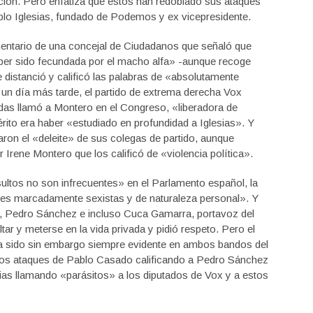
ición. Pero enfatiza que estos han redoblado sus ataques
ablo Iglesias, fundado de Podemos y ex vicepresidente.
mentario de una concejal de Ciudadanos que señaló que
ber sido fecundada por el macho alfa» -aunque recoge
e distanció y calificó las palabras de «absolutamente
 un día más tarde, el partido de extrema derecha Vox
das llamó a Montero en el Congreso, «liberadora de
ito era haber «estudiado en profundidad a Iglesias». Y
on el «deleite» de sus colegas de partido, aunque
rene Montero que los calificó de «violencia política».
sultos no son infrecuentes» en el Parlamento español, la
ues marcadamente sexistas y de naturaleza personal». Y
ra, Pedro Sánchez e incluso Cuca Gamarra, portavoz del
ar y meterse en la vida privada y pidió respeto. Pero el
 ha sido sin embargo siempre evidente en ambos bandos del
a los ataques de Pablo Casado calificando a Pedro Sánchez
esias llamando «parásitos» a los diputados de Vox y a estos