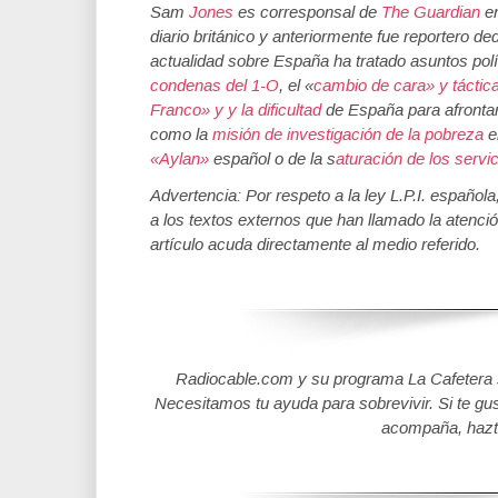
Sam
Jones
es corresponsal de
The Guardian
en
diario británico y anteriormente fue reportero de
actualidad sobre España ha tratado asuntos pol
condenas del 1-O
, el «
cambio de cara» y táctic
Franco» y y la dificultad
de España para afrontar
como la
misión de investigación de la pobreza
e
«Aylan»
español o de la s
aturación de los servi
Advertencia: Por respeto a la ley L.P.I. español
a los textos externos que han llamado la atenció
artículo acuda directamente al medio referido.
Radiocable.com y su programa La Cafetera se
Necesitamos tu ayuda para sobrevivir. Si te gu
acompaña, hazt