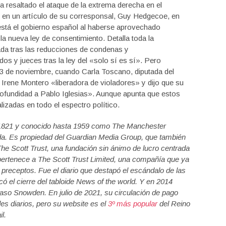
a resaltado el ataque de la extrema derecha en el
d en un artículo de su corresponsal, Guy Hedgecoe, en
 está el gobierno español al haberse aprovechado
la nueva ley de consentimiento. Detalla toda la
da tras las reducciones de condenas y
s y jueces tras la ley del «solo sí es sí». Pero
 23 de noviembre, cuando Carla Toscano, diputada del
Irene Montero «liberadora de violadores» y dijo que su
rofundidad a Pablo Iglesias». Aunque apunta que estos
izadas en todo el espectro político.
n 1821 y conocido hasta 1959 como The Manchester
erda. Es propiedad del Guardian Media Group, que también
he Scott Trust, una fundación sin ánimo de lucro centrada
 pertenece a The Scott Trust Limited, una compañía que ya
preceptos. Fue el diario que destapó el escándalo de las
 el cierre del tabloide News of the world. Y en 2014
caso Snowden. En julio de 2021, su circulación de pago
des diarios, pero su website es el
3º más popular
del Reino
l.