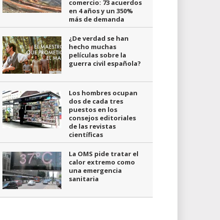
comercio: 73 acuerdos
en 4 años y un 350%
más de demanda
¿De verdad se han
hecho muchas
películas sobre la
guerra civil española?
Los hombres ocupan
dos de cada tres
puestos en los
consejos editoriales
de las revistas
científicas
La OMS pide tratar el
calor extremo como
una emergencia
sanitaria