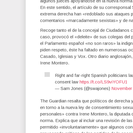
algunos jueces apoyándose en la nueva norma y 
En este sentido, el artículo de su corresponsa
extrema derecha han «redoblado sus ataques pe
comentarios «marcadamente sexistas» y de natu
Recoge tanto el de la concejal de Ciudadanos c
caso, provocó el «deleite» de sus colegas del
el Parlamento español «no son raros» la indig
piden respeto, éste ha faltado en numerosas 
Casado, Iglesias y Vox. Otro diario anglosajón
Irene Montero.
Right and far-right Spanish politicians l
consent law
https://t.co/LS9viYOFU1
— Sam Jones (@swajones)
November 
The Guardian resalta que políticos de derecha 
en torno a la nueva ley de consentimiento sex
personales» contra Irene Montero, la diputada
norma. Explica que al incluir una revisión de 
permitido «involuntariamente» que algunos con