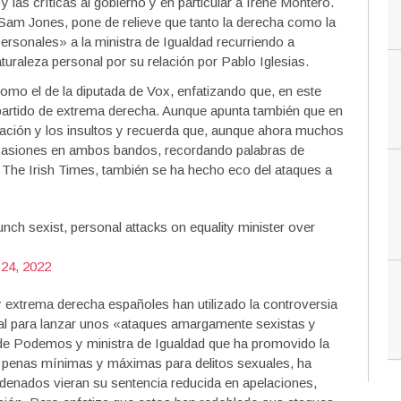
las críticas al gobierno y en particular a Irene Montero.
l Sam Jones, pone de relieve que tanto la derecha como la
rsonales» a la ministra de Igualdad recurriendo a
raleza personal por su relación por Pablo Iglesias.
omo el de la diputada de Vox, enfatizando que, en este
 partido de extrema derecha. Aunque apunta también que en
nación y los insultos y recuerda que, aunque ahora muchos
ocasiones en ambos bandos, recordando palabras de
, The Irish Times, también se ha hecho eco del ataques a
aunch sexist, personal attacks on equality minister over
24, 2022
y extrema derecha españoles han utilizado la controversia
ual para lanzar unos «ataques amargamente sexistas y
 de Podemos y ministra de Igualdad que ha promovido la
las penas mínimas y máximas para delitos sexuales, ha
denados vieran su sentencia reducida en apelaciones,