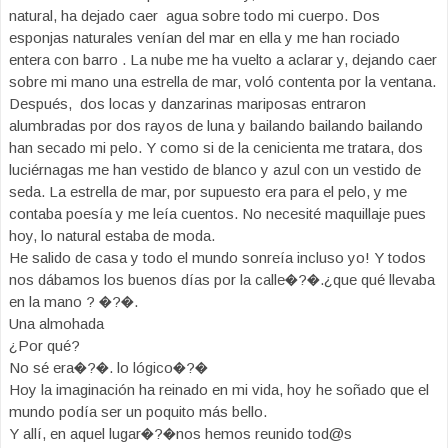
natural, ha dejado caer agua sobre todo mi cuerpo. Dos
esponjas naturales venían del mar en ella y me han rociado
entera con barro . La nube me ha vuelto a aclarar y, dejando caer
sobre mi mano una estrella de mar, voló contenta por la ventana.
Después, dos locas y danzarinas mariposas entraron
alumbradas por dos rayos de luna y bailando bailando bailando
han secado mi pelo. Y como si de la cenicienta me tratara, dos
luciérnagas me han vestido de blanco y azul con un vestido de
seda. La estrella de mar, por supuesto era para el pelo, y me
contaba poesía y me leía cuentos. No necesité maquillaje pues
hoy, lo natural estaba de moda.
He salido de casa y todo el mundo sonreía incluso yo! Y todos
nos dábamos los buenos días por la calle�?�.¿que qué llevaba
en la mano ? �?�.
Una almohada
¿Por qué?
No sé era�?�. lo lógico�?�
Hoy la imaginación ha reinado en mi vida, hoy he soñado que el
mundo podía ser un poquito más bello.
Y allí, en aquel lugar�?�nos hemos reunido tod@s