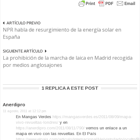
ARTÍCULO PREVIO
NPR habla de resurgimiento de la energía solar en
España
SIGUIENTE ARTÍCULO
La prohibición de la marcha de laica en Madrid recogida
por medios anglosajones
1 REPLICA A ESTE POST
Anerdipro
11 agosto, 2011 at 12:12 pm
En Mangas Verdes
https://mangasverdes.es/2011/08/09/mapa-
vivo-revueltas-londres/
y en
https://anerdipro.com/2011/08/11/790/
vemos un enlace a un
mapa en vivo con las revueltas. En El País
https://www.elpais.com/articulo/internacional/He/visto/lado/oculto/