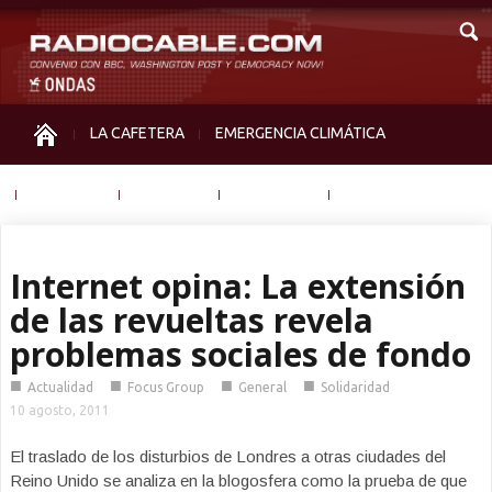
LA CAFETERA
EMERGENCIA CLIMÁTICA
IGUALDAD
MEMORIA
NOS MIRAN
OTRAS
Internet opina: La extensión
de las revueltas revela
problemas sociales de fondo
■
■
■
■
Actualidad
Focus Group
General
Solidaridad
10 agosto, 2011
El traslado de los disturbios de Londres a otras ciudades del
Reino Unido se analiza en la blogosfera como la prueba de que