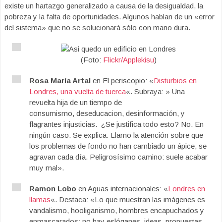
existe un hartazgo generalizado a causa de la desigualdad, la
pobreza y la falta de oportunidades. Algunos hablan de un «error
del sistema» que no se solucionará sólo con mano dura.
(Foto:
Flickr/Applekisu
)
Rosa María Artal
en El periscopio: «
Disturbios en
Londres, una vuelta de tuerca
«. Subraya: » Una
revuelta hija de un tiempo de
consumismo, deseducacion, desinformación, y
flagrantes injusticias. ¿Se justifica todo esto? No. En
ningún caso. Se explica. Llamo la atención sobre que
los problemas de fondo no han cambiado un ápice, se
agravan cada día. Peligrosísimo camino: suele acabar
muy mal».
Ramon Lobo
en Aguas internacionales: «
Londres en
llamas
«. Destaca: «Lo que muestran las imágenes es
vandalismo, hooliganismo, hombres encapuchados y
enmascarados; no hay eslóganes, ideas, propuestas,