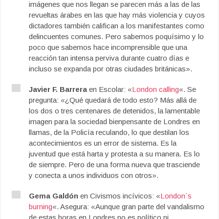
imágenes que nos llegan se parecen más a las de las
revueltas árabes en las que hay más violencia y cuyos
dictadores también califican a los manifestantes como
delincuentes comunes. Pero sabemos poquísimo y lo
poco que sabemos hace incomprensible que una
reacción tan intensa perviva durante cuatro días e
incluso se expanda por otras ciudades británicas».
Javier F. Barrera
en Escolar: «
London calling
«. Se
pregunta: «¿Qué quedará de todo esto? Más allá de
los dos o tres centenares de detenidos, la lamentable
imagen para la sociedad bienpensante de Londres en
llamas, de la Policía reculando, lo que destilan los
acontecimientos es un error de sistema. Es la
juventud que está harta y protesta a su manera. Es lo
de siempre. Pero de una forma nueva que trasciende
y conecta a unos individuos con otros».
Gema Galdón
en Civismos incívicos: «
London´s
burning
«. Asegura: «Aunque gran parte del vandalismo
de estas horas en Londres no es político ni