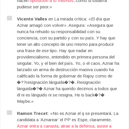
hacen
oposición a sí mismos
, como si todavía
pudiese ser peor.»
Vicente Valles
en La mirada crítica: «El día que
Aznar amagó con volver». Asegura: «Asegura que
nunca ha rehuido su responsabilidad con su
conciencia, con su partido y con su país. Y hay que
tener un alto concepto de uno mismo para producir
una frase de ese tipo. Hay que nadar en
providencialismo, entendido en primera persona del
singular. Yo, y el bien del país. Yo, o el caos. Aznar ha
lanzado un arma de destrucción masiva cuando ha
calificado la forma de gobernar de Rajoy como de
�??resignación lánguida�?�. Resignación
lánguida�?� Aznar ha querido decirnos a todos que
él ni es lánguido ni se resigna. He is back�?�
Maybe.»
Ramon Trecet
: «No es Aznar el q se presentará. La
candidata a ‘Aznarear’ el PP es Espe, claramente.
Aznar entra a canasta, atrae a la defensa, asiste a