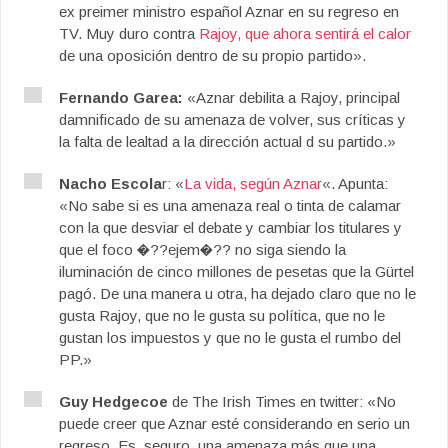
ex preimer ministro español Aznar en su regreso en
TV. Muy duro contra
Rajoy, que ahora sentirá el calor
de una oposición dentro de su propio partido».
Fernando Garea:
«Aznar debilita a Rajoy, principal
damnificado de su amenaza de volver, sus críticas y
la falta de lealtad a la dirección actual d su partido.»
Nacho Escola
r: «
La vida, según Aznar
«. Apunta:
«No sabe si es una amenaza real o tinta de calamar
con la que desviar el debate y cambiar los titulares y
que el foco �??ejem�?? no siga siendo la
iluminación de cinco millones de pesetas que la Gürtel
pagó. De una manera u otra, ha dejado claro que no le
gusta Rajoy, que no le gusta su política, que no le
gustan los impuestos y que no le gusta el rumbo del
PP.»
Guy Hedgecoe
de The Irish Times en twitter: «No
puede creer que Aznar esté considerando en serio un
regreso. Es, seguro, una amenaza más que una