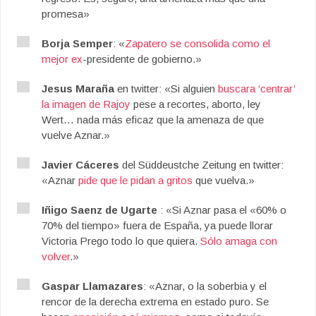
promesa»
Borja Semper
: «
Zapatero se consolida como el
mejor ex
-presidente de gobierno.»
Jesus Maraña
en twitter: «Si alguien
buscara ‘centrar’
la imagen de Rajoy
pese a recortes, aborto, ley
Wert… nada más eficaz que la amenaza de que
vuelve Aznar.»
Javier Cáceres
del Süddeustche Zeitung en twitter:
«Aznar
pide que le pidan a gritos
que vuelva.»
Iñigo Saenz de Ugarte
: «Si Aznar pasa el «60% o
70% del tiempo» fuera de España, ya puede llorar
Victoria Prego todo lo que quiera.
Sólo amaga con
volver
.»
Gaspar Llamazares
: «Aznar, o la soberbia y el
rencor de la derecha extrema en estado puro. Se