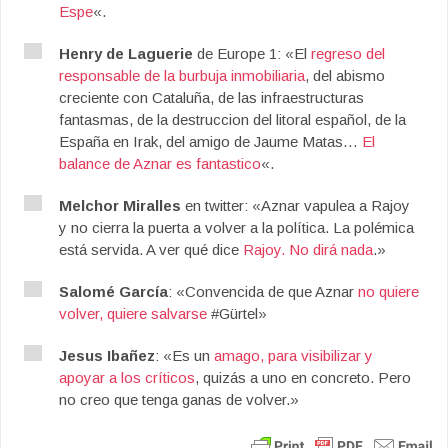
Espe
«.
Henry de Laguerie
de Europe 1: «El
regreso del
responsable de la burbuja inmobiliaria
, del abismo
creciente con Cataluña, de las infraestructuras
fantasmas, de la destruccion del litoral español, de la
España en Irak, del amigo de Jaume Matas…
El
balance de Aznar es fantastico
«.
Melchor Miralles
en twitter: «Aznar vapulea a Rajoy
y no cierra la puerta a volver a la política. La polémica
está servida. A ver qué dice
Rajoy. No dirá nada
.»
Salomé García
: «Convencida de que Aznar
no quiere
volver, quiere salvarse
#Gürtel»
Jesus Ibañez
: «Es un
amago, para visibilizar y
apoyar a los críticos
, quizás a uno en concreto. Pero
no creo que tenga ganas de volver.»