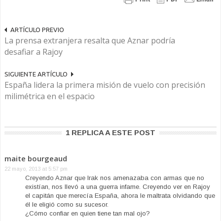
ARTÍCULO PREVIO
La prensa extranjera resalta que Aznar podría
desafiar a Rajoy
SIGUIENTE ARTÍCULO
España lidera la primera misión de vuelo con precisión
milimétrica en el espacio
1 REPLICA A ESTE POST
maite bourgeaud
22 mayo, 2013 at 5:57 pm
Creyendo Aznar que Irak nos amenazaba con armas que no
existían, nos llevó a una guerra infame. Creyendo ver en Rajoy
el capitán que merecía España, ahora le maltrata olvidando que
él le eligió como su sucesor.
¿Cómo confiar en quien tiene tan mal ojo?