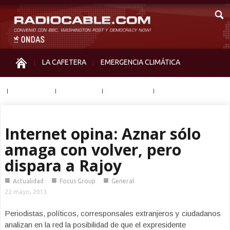
LA CAFETERA
EMERGENCIA CLIMÁTICA
IGUALDAD
MEMORIA
NOS MIRAN
OTRAS
Internet opina: Aznar sólo
amaga con volver, pero
dispara a Rajoy
■
■
■
Actualidad
Focus Group
General
22 mayo, 2013
Periodistas, políticos, corresponsales extranjeros y ciudadanos
analizan en la red la posibilidad de que el expresidente