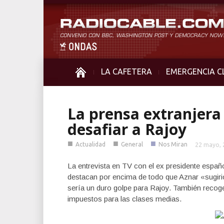
LA CAFETERA
EMERGENCIA C
La prensa extranjera
desafiar a Rajoy
■
■
■
Actualidad
General
Nos Miran
22 mayo, 
La entrevista en TV con el ex presidente españ
destacan por encima de todo que Aznar «sugirió
sería un duro golpe para Rajoy. También recogen
impuestos para las clases medias.