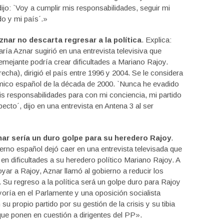
ijo: `Voy a cumplir mis responsabilidades, seguir mi
do y mi país´.»
nar no descarta regresar a la política
. Explica:
ría Aznar sugirió en una entrevista televisiva que
semejante podría crear dificultades a Mariano Rajoy.
cha), dirigió el país entre 1996 y 2004. Se le considera
mico español de la década de 2000. `Nunca he evadido
s responsabilidades para con mi conciencia, mi partido
ecto´, dijo en una entrevista en Antena 3 al ser
nar sería un duro golpe para su heredero Rajoy
.
ierno español dejó caer en una entrevista televisada que
a en dificultades a su heredero político Mariano Rajoy. A
oyar a Rajoy, Aznar llamó al gobierno a reducir los
 Su regreso a la política será un golpe duro para Rajoy
oría en el Parlamente y una oposición socialista
u propio partido por su gestión de la crisis y su tibia
que ponen en cuestión a dirigentes del PP».