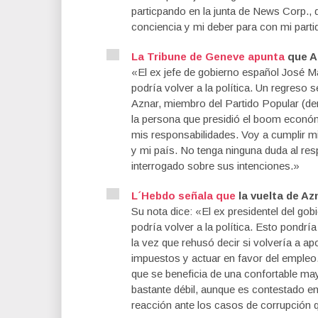
particpando en la junta de News Corp., d
conciencia y mi deber para con mi parti
La Tribune de Geneve apunta
que Az
«El ex jefe de gobierno español José Ma
podría volver a la política. Un regreso 
Aznar, miembro del Partido Popular (dere
la persona que presidió el boom econó
mis responsabilidades. Voy a cumplir mi
y mi país. No tenga ninguna duda al resp
interrogado sobre sus intenciones.»
L´Hebdo señala que
la vuelta de Az
Su nota dice: «El ex presidentel del gob
podría volver a la política. Esto pondrí
la vez que rehusó decir si volvería a ap
impuestos y actuar en favor del empleo.
que se beneficia de una confortable may
bastante débil, aunque es contestado en s
reacción ante los casos de corrupción 