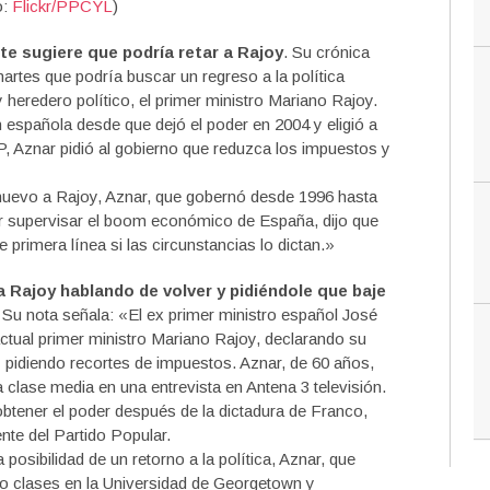
o:
Flickr/PPCYL
)
te sugiere que podría retar a Rajoy
. Su crónica
artes que podría buscar un regreso a la política
heredero político, el primer ministro Mariano Rajoy.
ón española desde que dejó el poder en 2004 y eligió a
 Aznar pidió al gobierno que reduzca los impuestos y
nuevo a Rajoy, Aznar, que gobernó desde 1996 hasta
or supervisar el boom económico de España, dijo que
e primera línea si las circunstancias lo dictan.»
 Rajoy hablando de volver y pidiéndole que baje
. Su nota señala: «El ex primer ministro español José
actual primer ministro Mariano Rajoy, declarando su
 y pidiendo recortes de impuestos. Aznar, de 60 años,
la clase media en una entrevista en Antena 3 televisión.
btener el poder después de la dictadura de Franco,
te del Partido Popular.
posibilidad de un retorno a la política, Aznar, que
o clases en la Universidad de Georgetown y