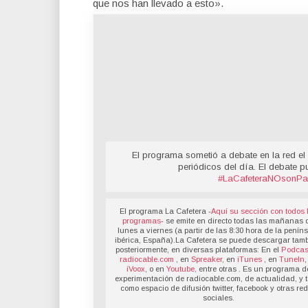
que nos han llevado a esto».
El programa sometió a debate en la red el 
periódicos del día. El debate p
#LaCafeteraNOsonPa
El programa La Cafetera -
Aquí su sección con todos 
programas
- se emite en directo todas las mañanas 
lunes a viernes (a partir de las 8:30 hora de la penín
ibérica, España).La Cafetera se puede descargar tamb
posteriormente, en diversas plataformas: En el
Podcas
radiocable.com
, en
Spreaker
, en
iTunes
, en
TuneIn
,
iVoox
, o en
Youtube,
entre otras . Es un programa d
experimentación de radiocable.com, de actualidad, y t
como espacio de difusión twitter, facebook y otras re
sociales.