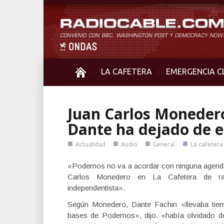
LA CAFETERA
EMERGENCIA C
Juan Carlos Monedero
Dante ha dejado de e
■
■
■
■
Actualidad
Audio
General
La cafetera
«Podemos no va a acordar con ninguna agenda 
Carlos Monedero en La Cafetera de rad
independentista».
Según Monedero, Dante Fachin «llevaba tiem
bases de Podemos», dijo. «había olvidado d