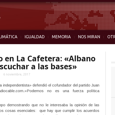
LIMÁTICA
IGUALDAD
MEMORIA
NOS MIRAN
OT
 en La Cafetera: «Albano
scuchar a las bases»
6 noviembre, 2017
independentista» defendió el cofundador del partido Juan
iocable.com.»Podemos no es una fuerza política
po demostrando que no le interesaba la opinión de las
os cosas esenciales: que hay que cumplir los acuerdos