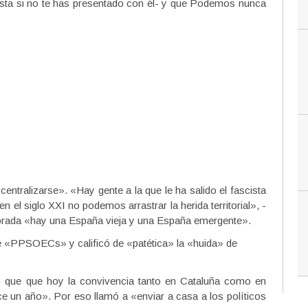
ista si no te has presentado con él- y que Podemos nunca
tralizarse». «Hay gente a la que le ha salido el fascista
n el siglo XXI no podemos arrastrar la herida territorial», -
morada «hay una España vieja y una España emergente».
e «PPSOECs» y calificó de «patética» la «huida» de
»Es que que hoy la convivencia tanto en Cataluña como en
e un año». Por eso llamó a «enviar a casa a los políticos