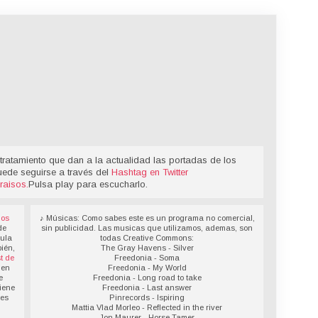
tratamiento que dan a la actualidad las portadas de los
uede seguirse a través del
Hashtag en Twitter
raisos
.
Pulsa play para escucharlo.
los
♪ Músicas: Como sabes este es un programa no comercial,
de
sin publicidad. Las musicas que utilizamos, ademas, son
sula
todas Creative Commons:
ién,
The Gray Havens - Silver
t de
Freedonia - Soma
 en
Freedonia - My World
e
Freedonia - Long road to take
iene
Freedonia - Last answer
des
Pinrecords - Ispiring
Mattia Vlad Morleo - Reflected in the river
Jon Maurer - Horse Tamer