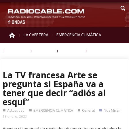
LA CAFETERA
EMERGENCIA CLIMÁTICA
IGUALDAD
MEMORIA
NOS MIRAN
OTRAS
La TV francesa Arte se
pregunta si España va a
tener que decir “adiós al
esquí”
■
■
■
■
Actualidad
EMERGENCIA CLIMÁTICA
General
Nos Miran
19 enero, 2023
Aunque el temporal de mediados de enero ha mejorado algo la